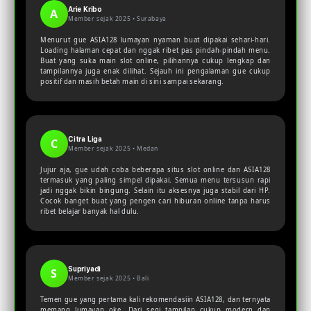
Arie Kribo
A
Member sejak 2025 •
Surabaya
Menurut gue ASIA128 lumayan nyaman buat dipakai sehari-hari.
Loading halaman cepat dan nggak ribet pas pindah-pindah menu.
Buat yang suka main slot online, pilihannya cukup lengkap dan
tampilannya juga enak dilihat. Sejauh ini pengalaman gue cukup
positif dan masih betah main di sini sampai sekarang.
Citra Liga
C
Member sejak 2025 •
Medan
Jujur aja, gue udah coba beberapa situs slot online dan ASIA128
termasuk yang paling simpel dipakai. Semua menu tersusun rapi
jadi nggak bikin bingung. Selain itu aksesnya juga stabil dari HP.
Cocok banget buat yang pengen cari hiburan online tanpa harus
ribet belajar banyak hal dulu.
Supriyadi
S
Member sejak 2025 •
Bali
Temen gue yang pertama kali rekomendasiin ASIA128, dan ternyata
memang lumayan oke. Dari segi tampilan cukup modern dan