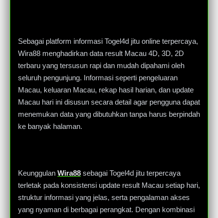
Sebagai platform informasi Togel4d jitu online terpercaya,
Wira88 menghadirkan data result Macau 4D, 3D, 2D
terbaru yang tersusun rapi dan mudah dipahami oleh
seluruh pengunjung. Informasi seperti pengeluaran
Macau, keluaran Macau, rekap hasil harian, dan update
Macau hari ini disusun secara detail agar pengguna dapat
menemukan data yang dibutuhkan tanpa harus berpindah
ke banyak halaman.
Keunggulan
Wira88
sebagai Togel4d jitu terpercaya
terletak pada konsistensi update result Macau setiap hari,
struktur informasi yang jelas, serta pengalaman akses
yang nyaman di berbagai perangkat. Dengan kombinasi