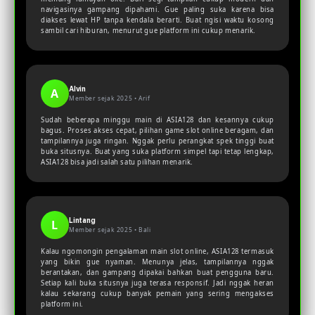
navigasinya gampang dipahami. Gue paling suka karena bisa
diakses lewat HP tanpa kendala berarti. Buat ngisi waktu kosong
sambil cari hiburan, menurut gue platform ini cukup menarik.
Alvin
A
Member sejak 2025 •
Arif
Sudah beberapa minggu main di ASIA128 dan kesannya cukup
bagus. Proses akses cepat, pilihan game slot online beragam, dan
tampilannya juga ringan. Nggak perlu perangkat spek tinggi buat
buka situsnya. Buat yang suka platform simpel tapi tetap lengkap,
ASIA128 bisa jadi salah satu pilihan menarik.
Lintang
L
Member sejak 2025 •
Bali
Kalau ngomongin pengalaman main slot online, ASIA128 termasuk
yang bikin gue nyaman. Menunya jelas, tampilannya nggak
berantakan, dan gampang dipakai bahkan buat pengguna baru.
Setiap kali buka situsnya juga terasa responsif. Jadi nggak heran
kalau sekarang cukup banyak pemain yang sering mengakses
platform ini.