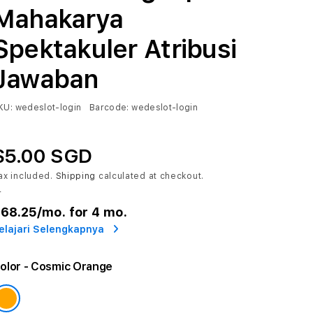
Mahakarya
Spektakuler Atribusi
Jawaban
KU:
wedeslot-login
Barcode:
wedeslot-login
$5.00 SGD
ax included.
Shipping
calculated at checkout.
r
68.25
/mo. for 4 mo.
elajari Selengkapnya
olor
- Cosmic Orange