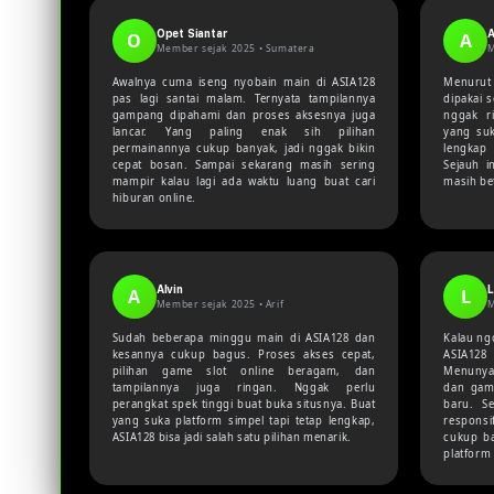
Opet Siantar
A
O
A
Member sejak 2025 •
Sumatera
M
Awalnya cuma iseng nyobain main di ASIA128
Menurut
pas lagi santai malam. Ternyata tampilannya
dipakai 
gampang dipahami dan proses aksesnya juga
nggak r
lancar. Yang paling enak sih pilihan
yang suk
permainannya cukup banyak, jadi nggak bikin
lengkap 
cepat bosan. Sampai sekarang masih sering
Sejauh i
mampir kalau lagi ada waktu luang buat cari
masih be
hiburan online.
Alvin
L
A
L
Member sejak 2025 •
Arif
M
Sudah beberapa minggu main di ASIA128 dan
Kalau ng
kesannya cukup bagus. Proses akses cepat,
ASIA128
pilihan game slot online beragam, dan
Menunya 
tampilannya juga ringan. Nggak perlu
dan gam
perangkat spek tinggi buat buka situsnya. Buat
baru. Se
yang suka platform simpel tapi tetap lengkap,
responsi
ASIA128 bisa jadi salah satu pilihan menarik.
cukup b
platform 