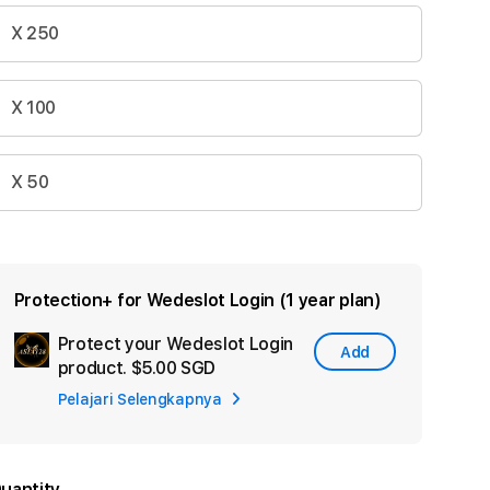
X 250
X 100
X 50
Protection+ for Wedeslot Login (1 year plan)
Protect your Wedeslot Login
Add
Add
product.
$5.00 SGD
Apple
Pelajari Selengkapnya
Care
uantity