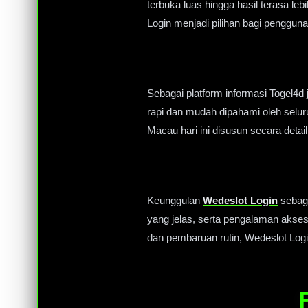
terbuka luas hingga hasil terasa l
Login menjadi pilihan bagi pengguna 
Sebagai platform informasi Togel4d
rapi dan mudah dipahami oleh selur
Macau hari ini disusun secara det
Keunggulan
Wedeslot Login
sebaga
yang jelas, serta pengalaman akse
dan pembaruan rutin, Wedeslot Logi