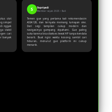
Supriyadi
S
Member sejak 2025 •
Bali
itus slot
Temen gue yang pertama kali rekomendasiin
ng simpel
ASIA128, dan ternyata memang lumayan oke.
adi nggak
Dari segi tampilan cukup modern dan
ga stabil
navigasinya gampang dipahami. Gue paling
ngen cari
suka karena bisa diakses lewat HP tanpa kendala
ar banyak
berarti. Buat ngisi waktu kosong sambil cari
hiburan, menurut gue platform ini cukup
menarik.