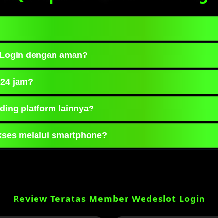
line yang menyediakan berbagai informasi dan layana
 Login dengan aman?
.
 melalui domain resmi yang aktif dan memastikan kon
 24 jam?
t diakses kapan saja selama 24 jam sehingga penggun
ding platform lainnya?
ng responsif, proses akses yang cepat, serta pe
kses melalui smartphone?
ebih nyaman.
untuk berbagai perangkat mobile sehingga penggun
C.
Review Teratas Member Wedeslot Login