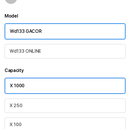
Model
Wd133 GACOR
Wd133 ONLINE
Capacity
X 1000
X 250
X 100