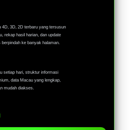
u 4D, 3D, 2D terbaru yang tersusun
, rekap hasil harian, dan update
s berpindah ke banyak halaman.
 setiap hari, struktur informasi
mium, data Macau yang lengkap,
dan mudah diakses.
n