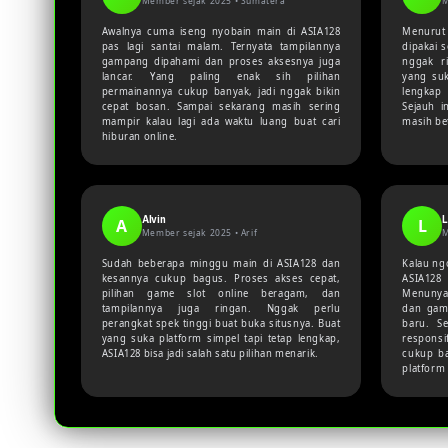
Member sejak 2025 •
Sumatera
M
Awalnya cuma iseng nyobain main di ASIA128
Menurut
pas lagi santai malam. Ternyata tampilannya
dipakai 
gampang dipahami dan proses aksesnya juga
nggak r
lancar. Yang paling enak sih pilihan
yang suk
permainannya cukup banyak, jadi nggak bikin
lengkap 
cepat bosan. Sampai sekarang masih sering
Sejauh i
mampir kalau lagi ada waktu luang buat cari
masih be
hiburan online.
Alvin
L
A
L
Member sejak 2025 •
Arif
M
Sudah beberapa minggu main di ASIA128 dan
Kalau ng
kesannya cukup bagus. Proses akses cepat,
ASIA128
pilihan game slot online beragam, dan
Menunya 
tampilannya juga ringan. Nggak perlu
dan gam
perangkat spek tinggi buat buka situsnya. Buat
baru. Se
yang suka platform simpel tapi tetap lengkap,
responsi
ASIA128 bisa jadi salah satu pilihan menarik.
cukup b
platform 