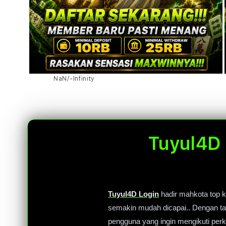
Open
Open
Open
of
NaN
/
-Infinity
media
media
media
4
6
8
in
in
in
modal
modal
modal
Tuyul4D 
Tuyul4D Login
hadir mahkota top k
semakin mudah dicapai.. Dengan tam
pengguna yang ingin mengikuti perkem