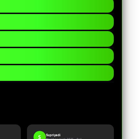
n digital yang dapat diakses dengan mudah
eksi internet yang digunakan stabil agar
a dapat memperoleh informasi dan layanan
baruan informasi secara berkala untuk
 dapat mengakses platform dengan mudah
Supriyadi
S