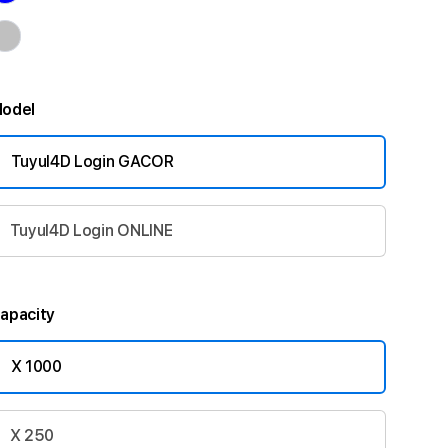
odel
Tuyul4D Login GACOR
Tuyul4D Login ONLINE
apacity
X 1000
X 250