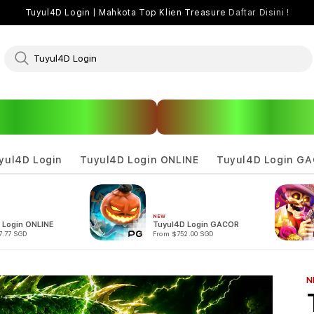
Tuyul4D Login | Mahkota Top Klien Treasure
Daftar Disini !
yul4D Login
Tuyul4D Login ONLINE
Tuyul4D Login G
NEW
 Login ONLINE
Tuyul4D Login GACOR
7.77 SGD
From $752.00 SGD
N