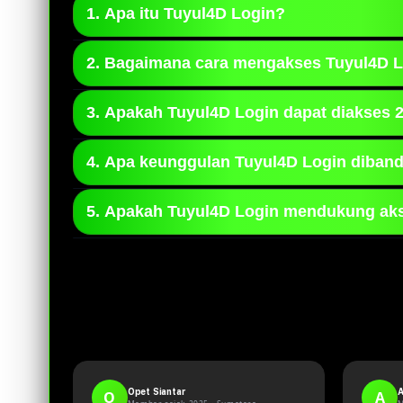
1. Apa itu Tuyul4D Login?
Tuyul4D Login adalah sebuah platform onl
2. Bagaimana cara mengakses Tuyul4D 
melalui perangkat desktop maupun mobile
Pengguna dapat mengakses Tuyul4D Login 
3. Apakah Tuyul4D Login dapat diakses 
pengalaman akses menjadi lebih lancar.
Ya, Tuyul4D Login dirancang untuk dapat
4. Apa keunggulan Tuyul4D Login diband
yang tersedia tanpa batasan waktu.
Tuyul4D Login menawarkan tampilan ya
5. Apakah Tuyul4D Login mendukung ak
memberikan pengalaman pengguna yang l
Ya, Tuyul4D Login telah dioptimalkan 
melalui smartphone maupun tablet serta P
Opet Siantar
A
O
A