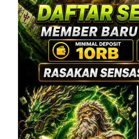
Open
media
1
in
modal