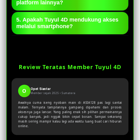
diakses kapan saja selama 24 jam
platform lainnya?
menjadi lebih lancar.
sehingga pengguna dapat memperoleh
Tuyul 4D menawarkan tampilan yang
informasi dan layanan yang tersedia
5. Apakah Tuyul 4D mendukung akses
responsif, proses akses yang cepat, serta
melalui smartphone?
tanpa batasan waktu.
pembaruan informasi secara berkala
Ya, Tuyul 4D telah dioptimalkan untuk
untuk memberikan pengalaman
berbagai perangkat mobile sehingga
pengguna yang lebih nyaman.
pengguna dapat mengakses platform
dengan mudah melalui smartphone
Review Teratas Member Tuyul 4D
maupun tablet serta PC.
Opet Siantar
O
Member sejak 2025 •
Sumatera
Awalnya cuma iseng nyobain main di ASIA128 pas lagi santai
malam. Ternyata tampilannya gampang dipahami dan proses
aksesnya juga lancar. Yang paling enak sih pilihan permainannya
cukup banyak, jadi nggak bikin cepat bosan. Sampai sekarang
masih sering mampir kalau lagi ada waktu luang buat cari hiburan
online.