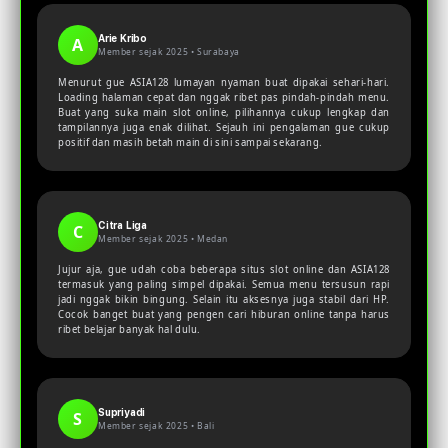
Arie Kribo
A
Member sejak 2025 •
Surabaya
Menurut gue ASIA128 lumayan nyaman buat dipakai sehari-hari.
Loading halaman cepat dan nggak ribet pas pindah-pindah menu.
Buat yang suka main slot online, pilihannya cukup lengkap dan
tampilannya juga enak dilihat. Sejauh ini pengalaman gue cukup
positif dan masih betah main di sini sampai sekarang.
Citra Liga
C
Member sejak 2025 •
Medan
Jujur aja, gue udah coba beberapa situs slot online dan ASIA128
termasuk yang paling simpel dipakai. Semua menu tersusun rapi
jadi nggak bikin bingung. Selain itu aksesnya juga stabil dari HP.
Cocok banget buat yang pengen cari hiburan online tanpa harus
ribet belajar banyak hal dulu.
Supriyadi
S
Member sejak 2025 •
Bali