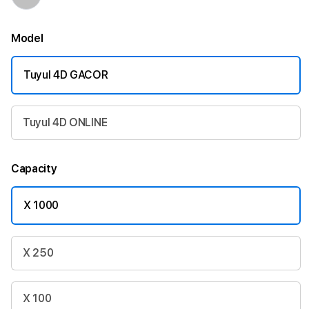
Model
Tuyul 4D GACOR
Tuyul 4D ONLINE
Capacity
X 1000
X 250
X 100