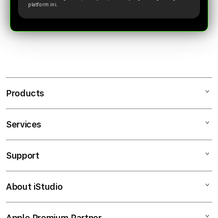
platform ini.
Products
Services
Tuyul 4D
SITUS Tuyul 4D
Support
AppleCare+
SLOT Tuyul 4D
Corporate
Tuyul 4D ONLINE
About iStudio
My Account
Tuyul 4D ONLINE
Tuyul 4D GACOR
Collection & Delivery
Elush Service Provider
APK Tuyul 4D
Apple Premium Partner