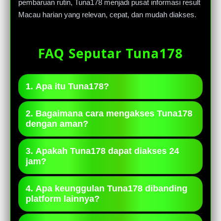
pembaruan rutin, Tuna178 menjadi pusat informasi result
Macau harian yang relevan, cepat, dan mudah diakses.
FAQ Seputar Tuna178
1. Apa itu Tuna178?
Tuna178 adalah sebuah platform online
2. Bagaimana cara mengakses Tuna178
yang menyediakan berbagai informasi
dengan aman?
dan layanan digital yang dapat diakses
Pengguna dapat mengakses Tuna178
dengan mudah melalui perangkat
3. Apakah Tuna178 dapat diakses 24
melalui domain resmi yang aktif dan
jam?
desktop maupun mobile.
memastikan koneksi internet yang
Ya, Tuna178 dirancang untuk dapat
digunakan stabil agar pengalaman akses
4. Apa keunggulan Tuna178 dibanding
diakses kapan saja selama 24 jam
platform lainnya?
menjadi lebih lancar.
sehingga pengguna dapat memperoleh
Tuna178 menawarkan tampilan yang