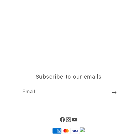
Trade-in
Why Shop at iStudio
FAQ
Traveller’s Reservation
Elush Corporate Website
Privacy Policy
Site Terms of Use
Subscribe to our emails
Email
Facebook
Instagram
YouTube
Payment
methods