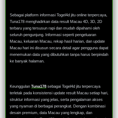
Sebagai platform informasi Togel4d jitu online terpercaya,
Tuna178 menghadirkan data result Macau 4D, 3D, 2D
terbaru yang tersusun rapi dan mudah dipahami oleh
seluruh pengunjung. Informasi seperti pengeluaran
Macau, keluaran Macau, rekap hasil harian, dan update
Macau hari ini disusun secara detail agar pengguna dapat
menemukan data yang dibutuhkan tanpa harus berpindah
ke banyak halaman.
Keunggulan
Tuna178
sebagai Togel4d jitu terpercaya
terletak pada konsistensi update result Macau setiap hari,
struktur informasi yang jelas, serta pengalaman akses
yang nyaman di berbagai perangkat. Dengan kombinasi
desain premium, data Macau yang lengkap, dan