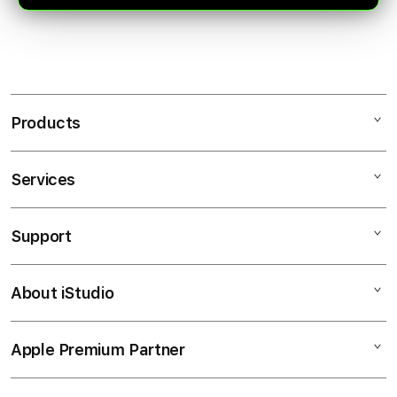
Products
Services
Tuna178
SITUS Tuna178
Support
AppleCare+
SLOT Tuna178
Corporate
Tuna178 ONLINE
About iStudio
My Account
Tuna178 ONLINE
Tuna178 GACOR
Collection & Delivery
Elush Service Provider
APK Tuna178
Apple Premium Partner
About Us
Returns & Exchanges
Financing Options
Tuna178 LOGIN
Find an iStudio near you
Contact Us