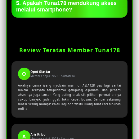
informasi dan layanan yang tersedia
5. Apakah Tuna178 mendukung akses
responsif, proses akses yang cepat, serta
melalui smartphone?
tanpa batasan waktu.
pembaruan informasi secara berkala
Ya, Tuna178 telah dioptimalkan untuk
untuk memberikan pengalaman
berbagai perangkat mobile sehingga
pengguna yang lebih nyaman.
pengguna dapat mengakses platform
dengan mudah melalui smartphone
Review Teratas Member Tuna178
maupun tablet serta PC.
Opet Siantar
O
Member sejak 2025 •
Sumatera
Awalnya cuma iseng nyobain main di ASIA128 pas lagi santai
malam. Ternyata tampilannya gampang dipahami dan proses
aksesnya juga lancar. Yang paling enak sih pilihan permainannya
cukup banyak, jadi nggak bikin cepat bosan. Sampai sekarang
masih sering mampir kalau lagi ada waktu luang buat cari hiburan
online.
Arie Kribo
A
Member sejak 2025 •
Surabaya