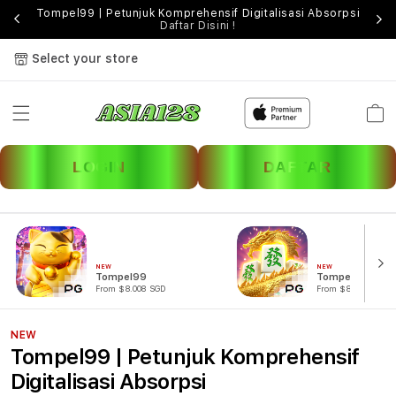
Tompel99 | Petunjuk Komprehensif Digitalisasi Absorpsi
Daftar Disini !
Select your store
Cart
LOGIN
DAFTAR
NEW
NEW
Tompel99
Tompel99 ONLI
From $8.008 SGD
From $807.77 SGD
NEW
Tompel99 | Petunjuk Komprehensif
Digitalisasi Absorpsi