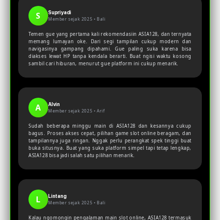
Supriyadi
S
Member sejak 2025 •
Bali
Temen gue yang pertama kali rekomendasiin ASIA128, dan ternyata
memang lumayan oke. Dari segi tampilan cukup modern dan
navigasinya gampang dipahami. Gue paling suka karena bisa
diakses lewat HP tanpa kendala berarti. Buat ngisi waktu kosong
sambil cari hiburan, menurut gue platform ini cukup menarik.
Alvin
A
Member sejak 2025 •
Arif
Sudah beberapa minggu main di ASIA128 dan kesannya cukup
bagus. Proses akses cepat, pilihan game slot online beragam, dan
tampilannya juga ringan. Nggak perlu perangkat spek tinggi buat
buka situsnya. Buat yang suka platform simpel tapi tetap lengkap,
ASIA128 bisa jadi salah satu pilihan menarik.
Lintang
L
Member sejak 2025 •
Bali
Kalau ngomongin pengalaman main slot online, ASIA128 termasuk