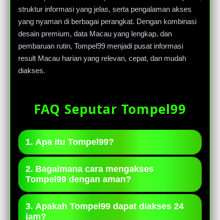
struktur informasi yang jelas, serta pengalaman akses
yang nyaman di berbagai perangkat. Dengan kombinasi
desain premium, data Macau yang lengkap, dan
pembaruan rutin, Tompel99 menjadi pusat informasi
result Macau harian yang relevan, cepat, dan mudah
diakses.
FAQ Seputar Tompel99
1. Apa itu Tompel99?
Tompel99 adalah sebuah platform online
2. Bagaimana cara mengakses
yang menyediakan berbagai informasi
Tompel99 dengan aman?
dan layanan digital yang dapat diakses
Pengguna dapat mengakses Tompel99
dengan mudah melalui perangkat
3. Apakah Tompel99 dapat diakses 24
melalui domain resmi yang aktif dan
jam?
desktop maupun mobile.