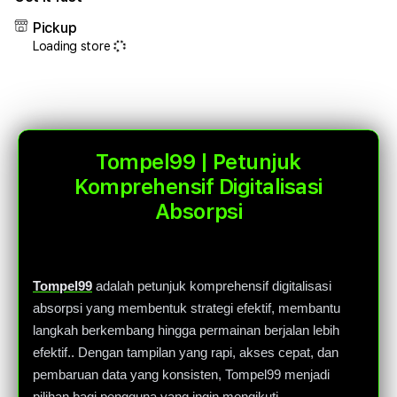
Tompel99
Tomp
|
|
Pickup
Petunjuk
Petu
Loading store
Komprehensif
Komp
Digitalisasi
Digit
Absorpsi
Abso
Tompel99 | Petunjuk
Komprehensif Digitalisasi
Absorpsi
Tompel99
adalah petunjuk komprehensif digitalisasi
absorpsi yang membentuk strategi efektif, membantu
langkah berkembang hingga permainan berjalan lebih
efektif.. Dengan tampilan yang rapi, akses cepat, dan
pembaruan data yang konsisten, Tompel99 menjadi
pilihan bagi pengguna yang ingin mengikuti