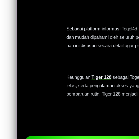
Sebagai platform informasi Togel4d 
dan mudah dipahami oleh seluruh pe
hari ini disusun secara detail aga
Keunggulan
Tiger 128
sebagai Togel
jelas, serta pengalaman akses yan
pembaruan rutin, Tiger 128 menjadi