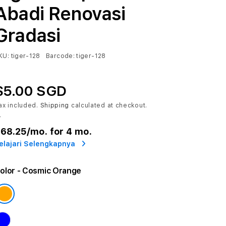
Abadi Renovasi
Gradasi
KU:
tiger-128
Barcode:
tiger-128
$5.00 SGD
ax included.
Shipping
calculated at checkout.
r
68.25
/mo. for 4 mo.
elajari Selengkapnya
olor
- Cosmic Orange