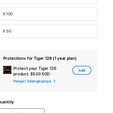
X 100
X 50
Protection+ for Tiger 128 (1 year plan)
Protect your Tiger 128
Add
Add
product.
$5.00 SGD
Apple
Pelajari Selengkapnya
Care
uantity