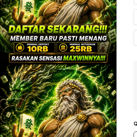
Open
media
3
in
modal
Q