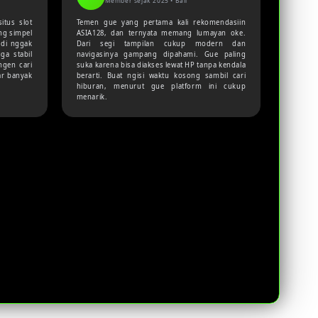
Member sejak 2025 •
Bali
itus slot
Temen gue yang pertama kali rekomendasiin
ng simpel
ASIA128, dan ternyata memang lumayan oke.
adi nggak
Dari segi tampilan cukup modern dan
ga stabil
navigasinya gampang dipahami. Gue paling
ngen cari
suka karena bisa diakses lewat HP tanpa kendala
ar banyak
berarti. Buat ngisi waktu kosong sambil cari
hiburan, menurut gue platform ini cukup
menarik.