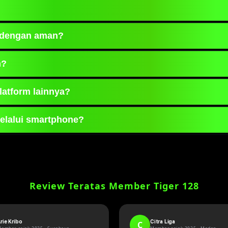
e yang menyediakan berbagai informasi dan layanan 
8 dengan aman?
.
alui domain resmi yang aktif dan memastikan kone
m?
kses kapan saja selama 24 jam sehingga pengguna dap
latform lainnya?
onsif, proses akses yang cepat, serta pembaruan i
elalui smartphone?
berbagai perangkat mobile sehingga pengguna dapat
Review Teratas Member Tiger 128
rie Kribo
Citra Liga
C