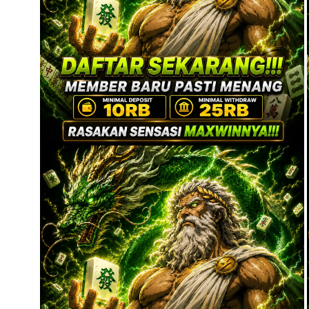
Open
media
2
in
modal