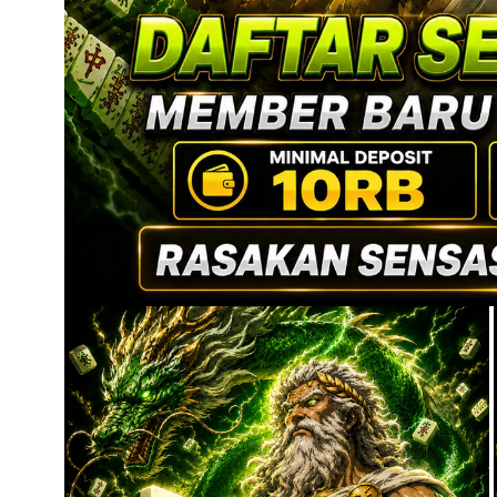
Open
media
1
in
modal