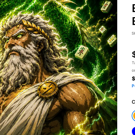
S
T
o
$
P
C