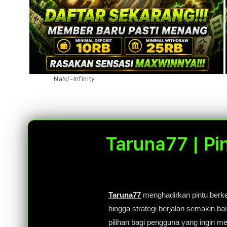
Open
Open
Open
of
NaN
/
-Infinity
media
media
media
4
6
8
in
in
in
modal
modal
modal
Taruna77 | Pi
Taruna77
menghadirkan pintu berke
hingga strategi berjalan semakin b
pilihan bagi pengguna yang ingin men