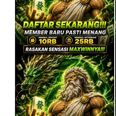
Open
media
2
in
modal