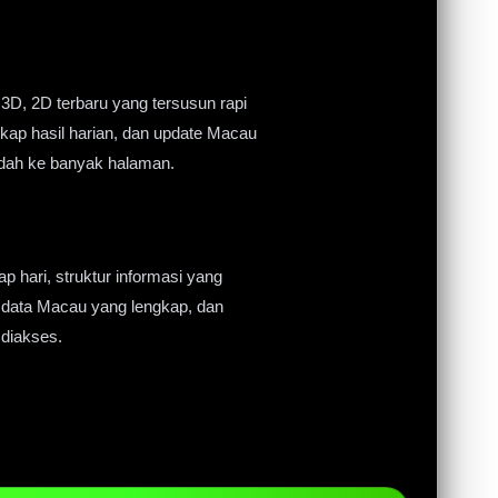
 3D, 2D terbaru yang tersusun rapi
kap hasil harian, dan update Macau
ndah ke banyak halaman.
p hari, struktur informasi yang
 data Macau yang lengkap, dan
 diakses.