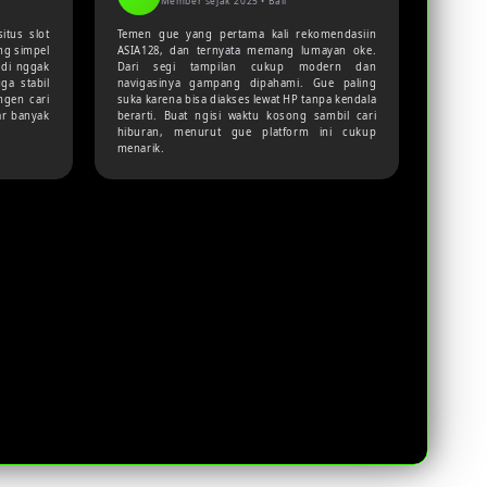
Member sejak 2025 •
Bali
itus slot
Temen gue yang pertama kali rekomendasiin
ng simpel
ASIA128, dan ternyata memang lumayan oke.
adi nggak
Dari segi tampilan cukup modern dan
ga stabil
navigasinya gampang dipahami. Gue paling
ngen cari
suka karena bisa diakses lewat HP tanpa kendala
ar banyak
berarti. Buat ngisi waktu kosong sambil cari
hiburan, menurut gue platform ini cukup
menarik.