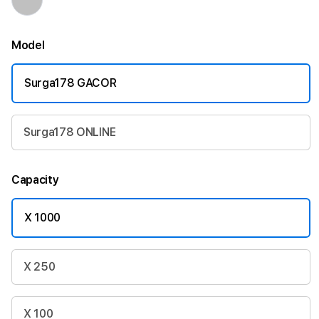
Model
Surga178 GACOR
Surga178 ONLINE
Capacity
X 1000
X 250
X 100