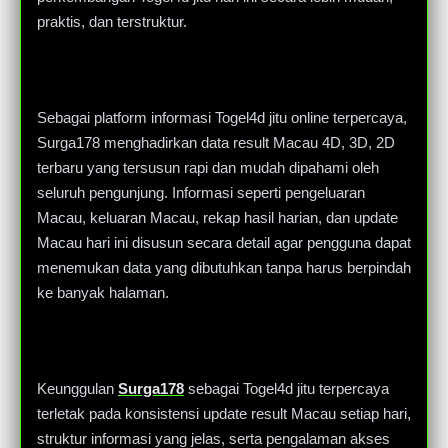
praktis, dan terstruktur.
Sebagai platform informasi Togel4d jitu online terpercaya,
Surga178 menghadirkan data result Macau 4D, 3D, 2D
terbaru yang tersusun rapi dan mudah dipahami oleh
seluruh pengunjung. Informasi seperti pengeluaran
Macau, keluaran Macau, rekap hasil harian, dan update
Macau hari ini disusun secara detail agar pengguna dapat
menemukan data yang dibutuhkan tanpa harus berpindah
ke banyak halaman.
Keunggulan
Surga178
sebagai Togel4d jitu terpercaya
terletak pada konsistensi update result Macau setiap hari,
struktur informasi yang jelas, serta pengalaman akses