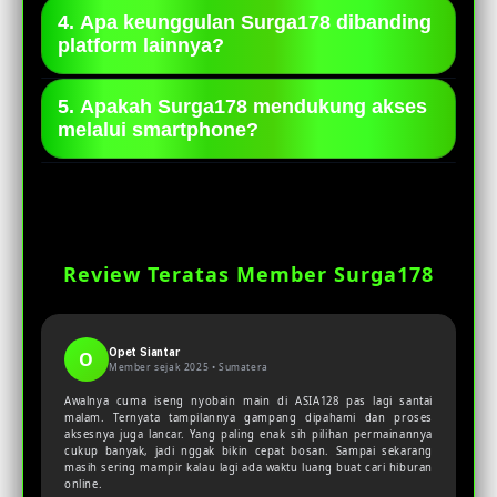
Ya, Surga178 dirancang untuk dapat
digunakan stabil agar pengalaman akses
4. Apa keunggulan Surga178 dibanding
diakses kapan saja selama 24 jam
platform lainnya?
menjadi lebih lancar.
sehingga pengguna dapat memperoleh
Surga178 menawarkan tampilan yang
informasi dan layanan yang tersedia
5. Apakah Surga178 mendukung akses
responsif, proses akses yang cepat, serta
melalui smartphone?
tanpa batasan waktu.
pembaruan informasi secara berkala
Ya, Surga178 telah dioptimalkan untuk
untuk memberikan pengalaman
berbagai perangkat mobile sehingga
pengguna yang lebih nyaman.
pengguna dapat mengakses platform
dengan mudah melalui smartphone
Review Teratas Member Surga178
maupun tablet serta PC.
Opet Siantar
O
Member sejak 2025 •
Sumatera
Awalnya cuma iseng nyobain main di ASIA128 pas lagi santai
malam. Ternyata tampilannya gampang dipahami dan proses
aksesnya juga lancar. Yang paling enak sih pilihan permainannya
cukup banyak, jadi nggak bikin cepat bosan. Sampai sekarang
masih sering mampir kalau lagi ada waktu luang buat cari hiburan
online.