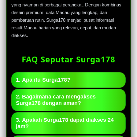
yang nyaman di berbagai perangkat. Dengan kombinasi
desain premium, data Macau yang lengkap, dan
pembaruan rutin, Surga178 menjadi pusat informasi
result Macau harian yang relevan, cepat, dan mudah
diakses.
FAQ Seputar Surga178
1. Apa itu Surga178?
Surga178 adalah sebuah platform online
2. Bagaimana cara mengakses
yang menyediakan berbagai informasi
Surga178 dengan aman?
dan layanan digital yang dapat diakses
Pengguna dapat mengakses Surga178
dengan mudah melalui perangkat
3. Apakah Surga178 dapat diakses 24
melalui domain resmi yang aktif dan
jam?
desktop maupun mobile.
memastikan koneksi internet yang