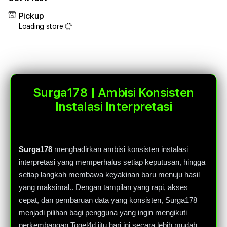
Surga178
Surg
|
|
Pickup
Ambisi
Ambi
Loading store
Konsisten
Kons
Instalasi
Insta
Interpretasi
Inter
Surga178 | Ambisi Konsisten
Instalasi Interpretasi
Surga178
menghadirkan ambisi konsisten instalasi
interpretasi yang memperhalus setiap keputusan, hingga
setiap langkah membawa keyakinan baru menuju hasil
yang maksimal.. Dengan tampilan yang rapi, akses
cepat, dan pembaruan data yang konsisten, Surga178
menjadi pilihan bagi pengguna yang ingin mengikuti
perkembangan Togel4d jitu hari ini secara lebih mudah,