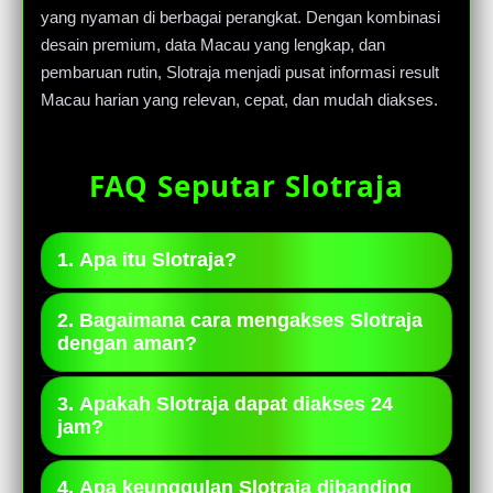
yang nyaman di berbagai perangkat. Dengan kombinasi
desain premium, data Macau yang lengkap, dan
pembaruan rutin, Slotraja menjadi pusat informasi result
Macau harian yang relevan, cepat, dan mudah diakses.
FAQ Seputar Slotraja
1. Apa itu Slotraja?
Slotraja adalah sebuah platform online
2. Bagaimana cara mengakses Slotraja
yang menyediakan berbagai informasi
dengan aman?
dan layanan digital yang dapat diakses
Pengguna dapat mengakses Slotraja
dengan mudah melalui perangkat
3. Apakah Slotraja dapat diakses 24
melalui domain resmi yang aktif dan
jam?
desktop maupun mobile.
memastikan koneksi internet yang
Ya, Slotraja dirancang untuk dapat
digunakan stabil agar pengalaman akses
4. Apa keunggulan Slotraja dibanding