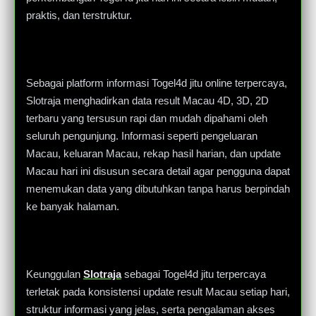
praktis, dan terstruktur.
Sebagai platform informasi Togel4d jitu online terpercaya,
Slotraja menghadirkan data result Macau 4D, 3D, 2D
terbaru yang tersusun rapi dan mudah dipahami oleh
seluruh pengunjung. Informasi seperti pengeluaran
Macau, keluaran Macau, rekap hasil harian, dan update
Macau hari ini disusun secara detail agar pengguna dapat
menemukan data yang dibutuhkan tanpa harus berpindah
ke banyak halaman.
Keunggulan
Slotraja
sebagai Togel4d jitu terpercaya
terletak pada konsistensi update result Macau setiap hari,
struktur informasi yang jelas, serta pengalaman akses