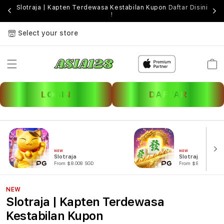
Slotraja | Kapten Terdewasa Kestabilan Kupon
Daftar Disini
!
Select your store
Cart
LOGIN
DAFTAR
NEW
NEW
Slotraja
Slotraja ONLINE
From $8.008 SGD
From $807.77 SGD
NEW
Slotraja | Kapten Terdewasa
Kestabilan Kupon