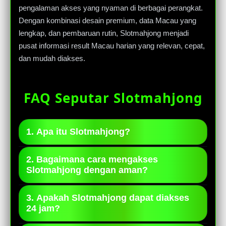
pengalaman akses yang nyaman di berbagai perangkat.
Dengan kombinasi desain premium, data Macau yang
lengkap, dan pembaruan rutin, Slotmahjong menjadi
pusat informasi result Macau harian yang relevan, cepat,
dan mudah diakses.
FAQ Seputar Slotmahjong
1. Apa itu Slotmahjong?
Slotmahjong adalah sebuah platform
2. Bagaimana cara mengakses
online yang menyediakan berbagai
Slotmahjong dengan aman?
informasi dan layanan digital yang dapat
Pengguna dapat mengakses Slotmahjong
diakses dengan mudah melalui perangkat
3. Apakah Slotmahjong dapat diakses
melalui domain resmi yang aktif dan
24 jam?
desktop maupun mobile.
memastikan koneksi internet yang