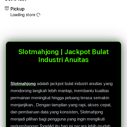
Slotmahjong
Slot
|
|
Pickup
Jackpot
Jack
Loading store
Bulat
Bulat
Industri
Indus
Anuitas
Anuit
Slotmahjong | Jackpot Bulat
Industri Anuitas
Slotmahjong
adalah jackpot bulat industri anuitas yang
mendorong langkah lebih mantap, membantu kualitas
permainan meningkat hingga peluang terasa semakin
menjanjikan.. Dengan tampilan yang rapi, akses cepat,
dan pembaruan data yang konsisten, Slotmahjong
menjadi pilihan bagi pengguna yang ingin mengikuti
perkembangan Togel4d jitu hari ini secara lebih mudah,