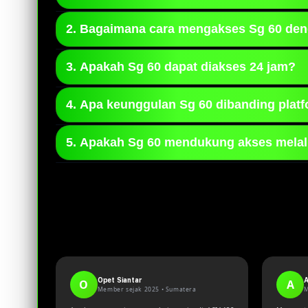
Sg 60 adalah sebuah platform online yang
2. Bagaimana cara mengakses Sg 60 de
perangkat desktop maupun mobile.
Pengguna dapat mengakses Sg 60 melal
3. Apakah Sg 60 dapat diakses 24 jam?
pengalaman akses menjadi lebih lancar.
Ya, Sg 60 dirancang untuk dapat diakse
4. Apa keunggulan Sg 60 dibanding platf
tersedia tanpa batasan waktu.
Sg 60 menawarkan tampilan yang respon
5. Apakah Sg 60 mendukung akses mela
pengalaman pengguna yang lebih nyaman.
Ya, Sg 60 telah dioptimalkan untuk be
smartphone maupun tablet serta PC.
Opet Siantar
A
O
A
Member sejak 2025 •
Sumatera
M