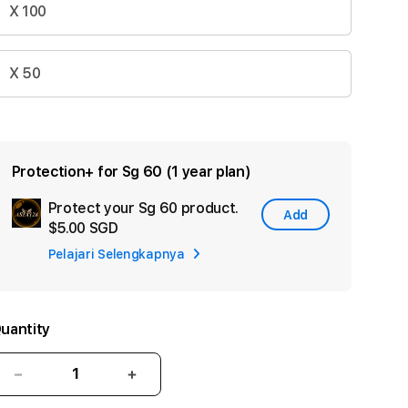
X 100
X 50
Protection+ for Sg 60 (1 year plan)
Protect your Sg 60 product.
Add
Add
$5.00 SGD
Apple
Pelajari Selengkapnya
Care
uantity
Decrease
Increase
quantity
quantity