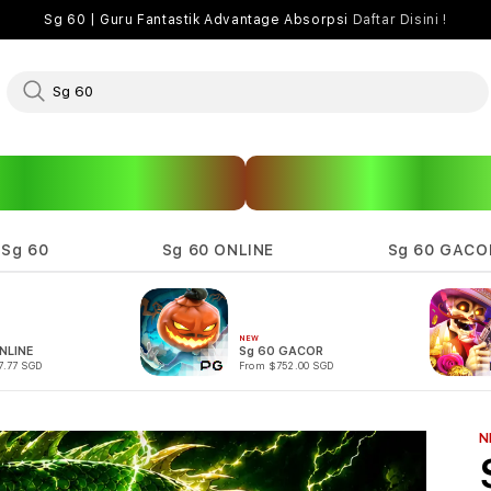
Sg 60 | Guru Fantastik Advantage Absorpsi
Daftar Disini !
 Sg 60
Sg 60 ONLINE
Sg 60 GACO
NEW
NLINE
Sg 60 GACOR
7.77 SGD
From $752.00 SGD
N