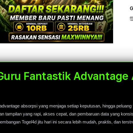
G
Open
Open
Open
media
media
media
5
7
9
in
in
in
modal
modal
modal
Guru Fantastik Advantage
advantage absorpsi yang menjaga setiap keputusan, hingga peluang t
an tampilan yang rapi, akses cepat, dan pembaruan data yang konsist
bangan Togel4d jitu hari ini secara lebih mudah, praktis, dan terstr