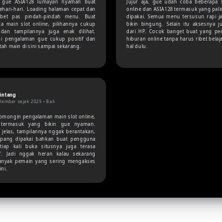
 gue ASIA128 lumayan nyaman buat
Jujur aja, gue udah coba beberapa s
sehari-hari. Loading halaman cepat dan
online dan ASIA128 termasuk yang pali
ibet pas pindah-pindah menu. Buat
dipakai. Semua menu tersusun rapi j
a main slot online, pilihannya cukup
bikin bingung. Selain itu aksesnya ju
dan tampilannya juga enak dilihat.
dari HP. Cocok banget buat yang pe
ni pengalaman gue cukup positif dan
hiburan online tanpa harus ribet belaj
tah main di sini sampai sekarang.
hal dulu.
intang
ember sejak 2025 •
Bali
omongin pengalaman main slot online,
 termasuk yang bikin gue nyaman.
jelas, tampilannya nggak berantakan,
pang dipakai bahkan buat pengguna
tiap kali buka situsnya juga terasa
f. Jadi nggak heran kalau sekarang
anyak pemain yang sering mengakses
ini.