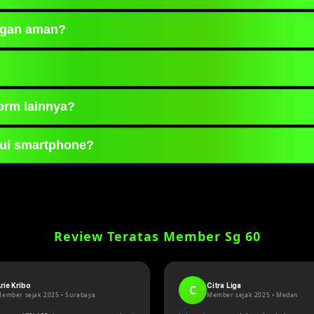
 menyediakan berbagai informasi dan layanan digita
ngan aman?
ui domain resmi yang aktif dan memastikan koneks
s kapan saja selama 24 jam sehingga pengguna dapa
orm lainnya?
sif, proses akses yang cepat, serta pembaruan inf
lui smartphone?
rbagai perangkat mobile sehingga pengguna dapat m
Review Teratas Member Sg 60
rie Kribo
Citra Liga
C
ember sejak 2025 •
Surabaya
Member sejak 2025 •
Medan