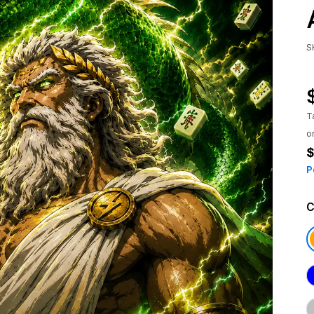
S
T
o
$
P
C