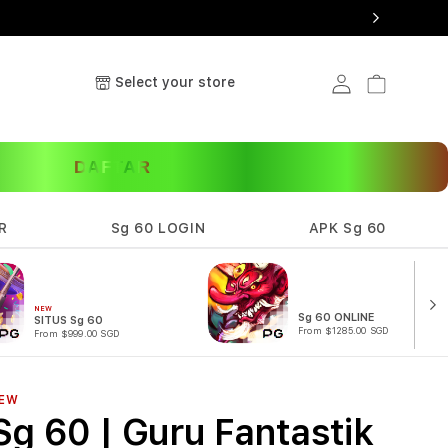
Select your store
Log in
Cart
DAFTAR
R
Sg 60 LOGIN
APK Sg 60
NEW
Sg 60 ONLINE
SITUS Sg 60
From $1285.00 SGD
From $999.00 SGD
EW
Sg 60 | Guru Fantastik