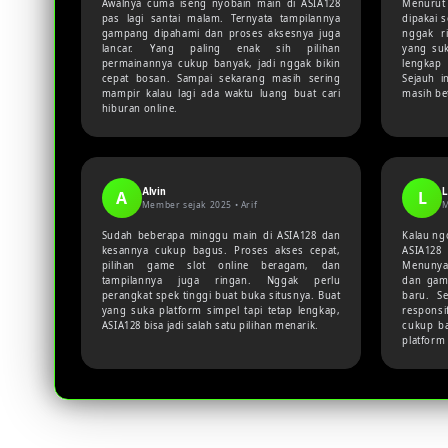
Awalnya cuma iseng nyobain main di ASIA128
Menurut
pas lagi santai malam. Ternyata tampilannya
dipakai 
gampang dipahami dan proses aksesnya juga
nggak r
lancar. Yang paling enak sih pilihan
yang suk
permainannya cukup banyak, jadi nggak bikin
lengkap 
cepat bosan. Sampai sekarang masih sering
Sejauh i
mampir kalau lagi ada waktu luang buat cari
masih be
hiburan online.
Alvin
L
A
L
Member sejak 2025 •
Arif
M
Sudah beberapa minggu main di ASIA128 dan
Kalau ng
kesannya cukup bagus. Proses akses cepat,
ASIA128
pilihan game slot online beragam, dan
Menunya 
tampilannya juga ringan. Nggak perlu
dan gam
perangkat spek tinggi buat buka situsnya. Buat
baru. Se
yang suka platform simpel tapi tetap lengkap,
responsi
ASIA128 bisa jadi salah satu pilihan menarik.
cukup b
platform 