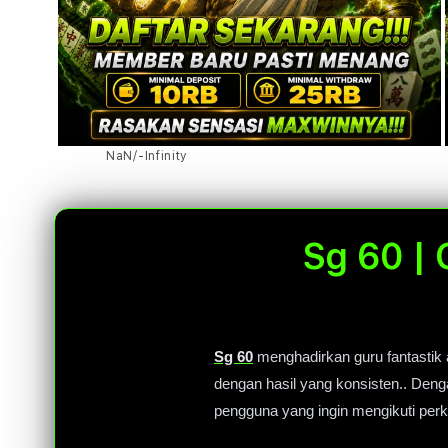
Open
Open
Open
of
NaN
/
-Infinity
media
media
media
4
6
8
in
in
in
modal
modal
modal
Sg 60 | 
Sg 60
menghadirkan guru fantastik 
dengan hasil yang konsisten.. Deng
pengguna yang ingin mengikuti perkem