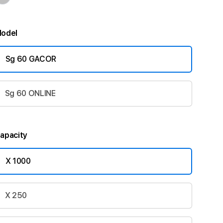
odel
Sg 60 GACOR
Sg 60 ONLINE
apacity
X 1000
X 250