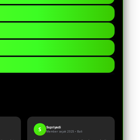
l yang dapat diakses dengan mudah melalui
i internet yang digunakan stabil agar
t memperoleh informasi dan layanan yang
ormasi secara berkala untuk memberikan
engakses platform dengan mudah melalui
Supriyadi
S
Member sejak 2025 •
Bali