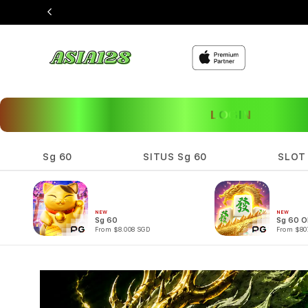
LOGIN
Sg 60
SITUS Sg 60
SLOT
NEW
NEW
Sg 60
Sg 60 O
From $8.008 SGD
From $80
Skip to
product
information