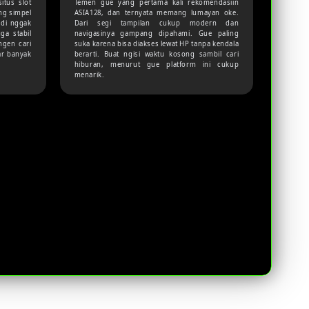
itus slot
Temen gue yang pertama kali rekomendasiin
ng simpel
ASIA128, dan ternyata memang lumayan oke.
adi nggak
Dari segi tampilan cukup modern dan
ga stabil
navigasinya gampang dipahami. Gue paling
ngen cari
suka karena bisa diakses lewat HP tanpa kendala
ar banyak
berarti. Buat ngisi waktu kosong sambil cari
hiburan, menurut gue platform ini cukup
menarik.