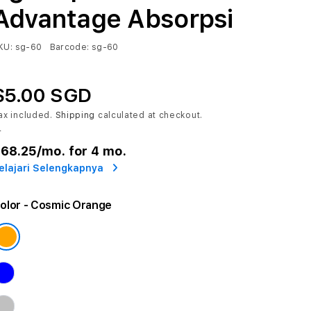
Advantage Absorpsi
KU:
sg-60
Barcode:
sg-60
$5.00 SGD
ax included.
Shipping
calculated at checkout.
r
68.25
/mo. for 4 mo.
elajari Selengkapnya
olor
- Cosmic Orange