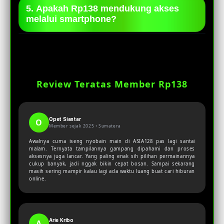
Rp138 menawarkan tampilan yang
dan layanan yang tersedia tanpa batasan
5. Apakah Rp138 mendukung akses
responsif, proses akses yang cepat, serta
melalui smartphone?
waktu.
pembaruan informasi secara berkala
Ya, Rp138 telah dioptimalkan untuk
untuk memberikan pengalaman
berbagai perangkat mobile sehingga
pengguna yang lebih nyaman.
pengguna dapat mengakses platform
dengan mudah melalui smartphone
Review Teratas Member Rp138
maupun tablet serta PC.
Opet Siantar
O
Member sejak 2025 •
Sumatera
Awalnya cuma iseng nyobain main di ASIA128 pas lagi santai
malam. Ternyata tampilannya gampang dipahami dan proses
aksesnya juga lancar. Yang paling enak sih pilihan permainannya
cukup banyak, jadi nggak bikin cepat bosan. Sampai sekarang
masih sering mampir kalau lagi ada waktu luang buat cari hiburan
online.
Arie Kribo
A