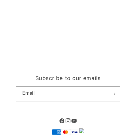
Contact Us
Trade-in
Why Shop at iStudio
FAQ
Traveller’s Reservation
Elush Corporate Website
Privacy Policy
Site Terms of Use
Subscribe to our emails
Email
Facebook
Instagram
YouTube
Payment
methods