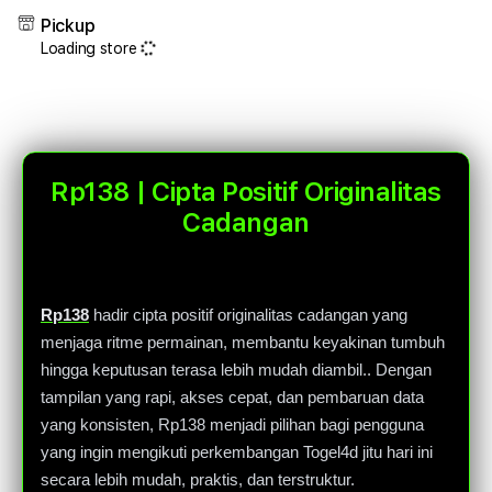
|
|
Pickup
Cipta
Cipta
Loading store
Positif
Posit
Originalitas
Origi
Cadangan
Cada
Rp138 | Cipta Positif Originalitas
Cadangan
Rp138
hadir cipta positif originalitas cadangan yang
menjaga ritme permainan, membantu keyakinan tumbuh
hingga keputusan terasa lebih mudah diambil.. Dengan
tampilan yang rapi, akses cepat, dan pembaruan data
yang konsisten, Rp138 menjadi pilihan bagi pengguna
yang ingin mengikuti perkembangan Togel4d jitu hari ini
secara lebih mudah, praktis, dan terstruktur.