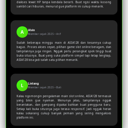
diakses lewat HP tanpa kendala berarti. Buat ngisi waktu kosong
sambil cari hiburan, menurut gue platform ini cukup menarik.
Alvin
A
Member sejak 2025 •
Arif
Sudah beberapa minggu main di ASIA128 dan kesannya cukup
bagus. Proses akses cepat, pilihan game slot online beragam, dan
tampilannya juga ringan. Nggak perlu perangkat spek tinggi buat
buka situsnya. Buat yang suka platform simpel tapi tetap lengkap,
ASIA128 bisa jadi salah satu pilihan menarik.
Lintang
L
Member sejak 2025 •
Bali
Kalau ngomongin pengalaman main slot online, ASIA128 termasuk
yang bikin gue nyaman. Menunya jelas, tampilannya nggak
berantakan, dan gampang dipakai bahkan buat pengguna baru.
Setiap kali buka situsnya juga terasa responsif. Jadi nggak heran
kalau sekarang cukup banyak pemain yang sering mengakses
platform ini.