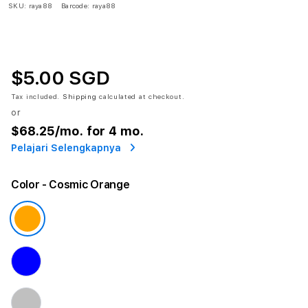
SKU:
raya88
Barcode:
raya88
$5.00 SGD
Tax included.
Shipping
calculated at checkout.
or
$68.25
/mo. for 4 mo.
Pelajari Selengkapnya
Color
- Cosmic Orange