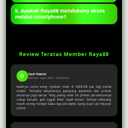
pengguna dapat memperoleh informasi
Raya88 menawarkan tampilan yang
dan layanan yang tersedia tanpa batasan
5. Apakah Raya88 mendukung akses
responsif, proses akses yang cepat, serta
melalui smartphone?
waktu.
pembaruan informasi secara berkala
Ya, Raya88 telah dioptimalkan untuk
untuk memberikan pengalaman
berbagai perangkat mobile sehingga
pengguna yang lebih nyaman.
pengguna dapat mengakses platform
dengan mudah melalui smartphone
Review Teratas Member Raya88
maupun tablet serta PC.
Opet Siantar
O
Member sejak 2025 •
Sumatera
Awalnya cuma iseng nyobain main di ASIA128 pas lagi santai
malam. Ternyata tampilannya gampang dipahami dan proses
aksesnya juga lancar. Yang paling enak sih pilihan permainannya
cukup banyak, jadi nggak bikin cepat bosan. Sampai sekarang
masih sering mampir kalau lagi ada waktu luang buat cari hiburan
online.