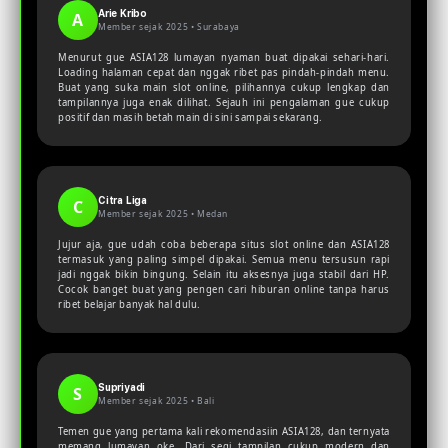
Arie Kribo
A
Member sejak 2025 •
Surabaya
Menurut gue ASIA128 lumayan nyaman buat dipakai sehari-hari.
Loading halaman cepat dan nggak ribet pas pindah-pindah menu.
Buat yang suka main slot online, pilihannya cukup lengkap dan
tampilannya juga enak dilihat. Sejauh ini pengalaman gue cukup
positif dan masih betah main di sini sampai sekarang.
Citra Liga
C
Member sejak 2025 •
Medan
Jujur aja, gue udah coba beberapa situs slot online dan ASIA128
termasuk yang paling simpel dipakai. Semua menu tersusun rapi
jadi nggak bikin bingung. Selain itu aksesnya juga stabil dari HP.
Cocok banget buat yang pengen cari hiburan online tanpa harus
ribet belajar banyak hal dulu.
Supriyadi
S
Member sejak 2025 •
Bali
Temen gue yang pertama kali rekomendasiin ASIA128, dan ternyata
memang lumayan oke. Dari segi tampilan cukup modern dan