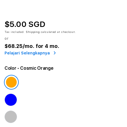
$5.00 SGD
Tax included.
Shipping
calculated at checkout.
or
$68.25
/mo. for 4 mo.
Pelajari Selengkapnya
Color
- Cosmic Orange