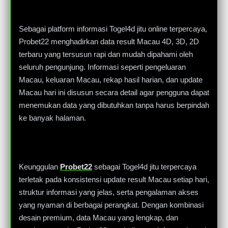
Sebagai platform informasi Togel4d jitu online terpercaya,
Probet22 menghadirkan data result Macau 4D, 3D, 2D
terbaru yang tersusun rapi dan mudah dipahami oleh
seluruh pengunjung. Informasi seperti pengeluaran
Macau, keluaran Macau, rekap hasil harian, dan update
Macau hari ini disusun secara detail agar pengguna dapat
menemukan data yang dibutuhkan tanpa harus berpindah
ke banyak halaman.
Keunggulan
Probet22
sebagai Togel4d jitu terpercaya
terletak pada konsistensi update result Macau setiap hari,
struktur informasi yang jelas, serta pengalaman akses
yang nyaman di berbagai perangkat. Dengan kombinasi
desain premium, data Macau yang lengkap, dan