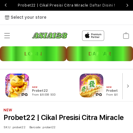
Probet22 | Cikal Presisi Citra Miracle
Daftar Disini !
Select your store
Cart
LOGIN
DAFTAR
NEW
NEW
Probet22
Probet22 ONLIN
From $8.008 SGD
From $807.77 SGD
NEW
Probet22 | Cikal Presisi Citra Miracle
SKU:
probet22
Barcode:
probet22