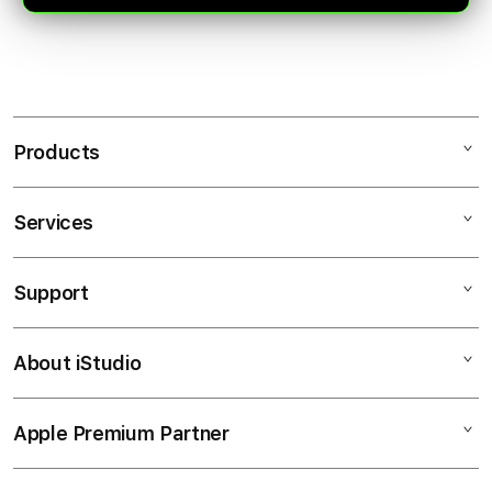
Products
Services
Probet22
SITUS Probet22
Support
AppleCare+
SLOT Probet22
Corporate
Probet22 ONLINE
About iStudio
My Account
Probet22 ONLINE
Probet22 GACOR
Collection & Delivery
Elush Service Provider
APK Probet22
Apple Premium Partner
About Us
Returns & Exchanges
Financing Options
Probet22 LOGIN
Find an iStudio near you
Contact Us