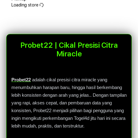
Cikal
Cikal
Loading store
Presisi
Presi
Citra
Citra
Miracle
Mirac
Probet22 | Cikal Presisi Citra
Miracle
Probet22
adalah cikal presisi citra miracle yang
menumbuhkan harapan baru, hingga hasil berkembang
lebih konsisten dengan arah yang jelas.. Dengan tampilan
yang rapi, akses cepat, dan pembaruan data yang
konsisten, Probet22 menjadi pilihan bagi pengguna yang
ingin mengikuti perkembangan Togel4d jitu hari ini secara
lebih mudah, praktis, dan terstruktur.