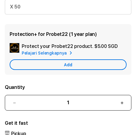
X 50
Protection+ for Probet22 (1 year plan)
Protect your Probet22 product.
$5.00 SGD
Add
Pelajari Selengkapnya
Apple
Care
Add
Quantity
Decrease
Incr
quantity
quant
for
for
Get it fast
Probet22
Prob
|
|
Pickup