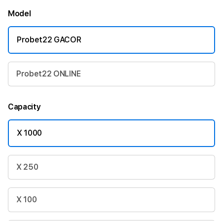
Model
Probet22 GACOR
Probet22 ONLINE
Capacity
X 1000
X 250
X 100