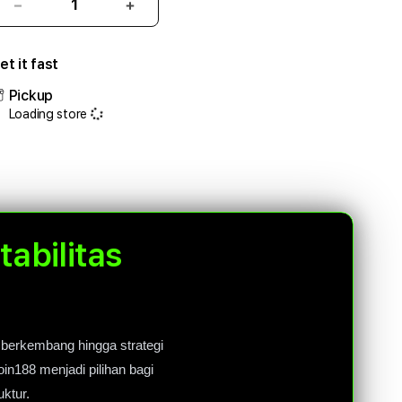
Decrease
Increase
quantity
quantity
for
for
et it fast
Poin188
Poin188
|
|
Pickup
Agenda
Agenda
Loading store
Prima
Prima
Pensiun
Pensiun
Stabilitas
Stabilitas
abilitas
n berkembang hingga strategi
in188 menjadi pilihan bagi
uktur.