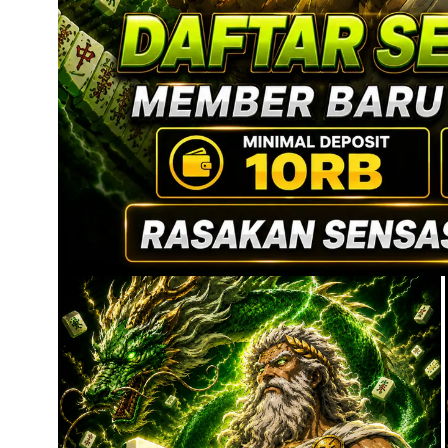
Open
media
1
in
modal