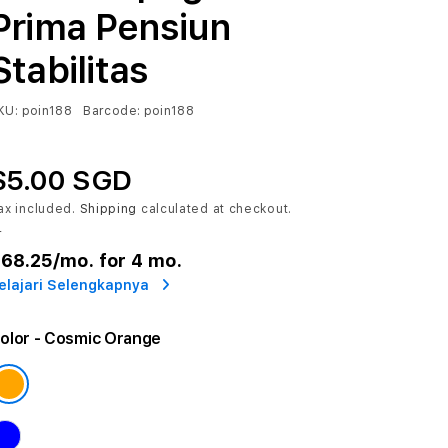
Prima Pensiun
Stabilitas
KU:
poin188
Barcode:
poin188
$5.00 SGD
ax included.
Shipping
calculated at checkout.
r
68.25
/mo. for 4 mo.
elajari Selengkapnya
olor
- Cosmic Orange