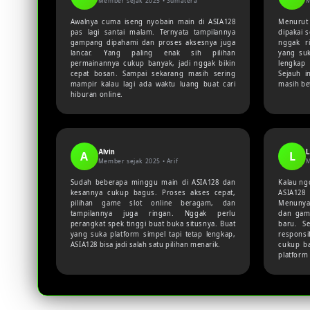
Member sejak 2025 •
Sumatera
M
Awalnya cuma iseng nyobain main di ASIA128
Menurut
pas lagi santai malam. Ternyata tampilannya
dipakai 
gampang dipahami dan proses aksesnya juga
nggak r
lancar. Yang paling enak sih pilihan
yang suk
permainannya cukup banyak, jadi nggak bikin
lengkap 
cepat bosan. Sampai sekarang masih sering
Sejauh i
mampir kalau lagi ada waktu luang buat cari
masih be
hiburan online.
Alvin
L
A
L
Member sejak 2025 •
Arif
M
Sudah beberapa minggu main di ASIA128 dan
Kalau ng
kesannya cukup bagus. Proses akses cepat,
ASIA128
pilihan game slot online beragam, dan
Menunya 
tampilannya juga ringan. Nggak perlu
dan gam
perangkat spek tinggi buat buka situsnya. Buat
baru. Se
yang suka platform simpel tapi tetap lengkap,
responsi
ASIA128 bisa jadi salah satu pilihan menarik.
cukup b
platform 