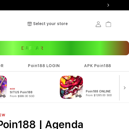
Select your store
Log in
Cart
DAFTAR
OR
Poin188 LOGIN
APK Poin188
NEW
Poin188 ONLINE
SITUS Poin188
From $1285.00 SGD
From $999.00 SGD
EW
Poin188 | Agenda