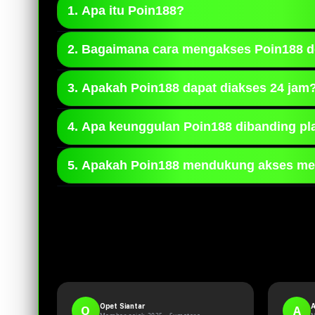
1. Apa itu Poin188?
Poin188 adalah sebuah platform online ya
2. Bagaimana cara mengakses Poin188 
perangkat desktop maupun mobile.
Pengguna dapat mengakses Poin188 mela
3. Apakah Poin188 dapat diakses 24 jam
pengalaman akses menjadi lebih lancar.
Ya, Poin188 dirancang untuk dapat diaks
4. Apa keunggulan Poin188 dibanding pl
tersedia tanpa batasan waktu.
Poin188 menawarkan tampilan yang respo
5. Apakah Poin188 mendukung akses me
pengalaman pengguna yang lebih nyaman.
Ya, Poin188 telah dioptimalkan untuk b
smartphone maupun tablet serta PC.
Opet Siantar
A
O
A