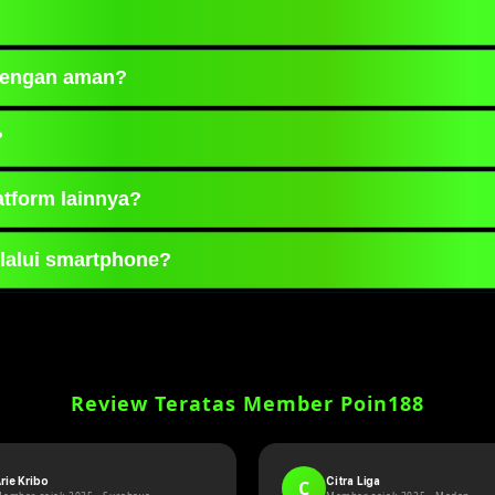
ng menyediakan berbagai informasi dan layanan digita
dengan aman?
lui domain resmi yang aktif dan memastikan konek
?
es kapan saja selama 24 jam sehingga pengguna dap
atform lainnya?
nsif, proses akses yang cepat, serta pembaruan in
lalui smartphone?
erbagai perangkat mobile sehingga pengguna dapat 
Review Teratas Member Poin188
rie Kribo
Citra Liga
C