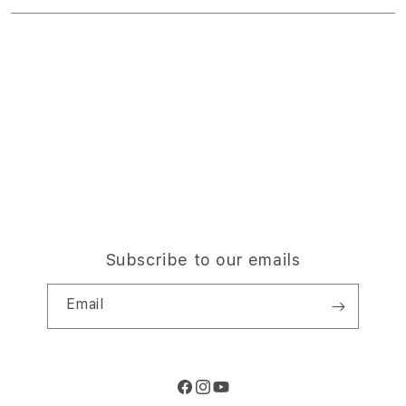
Financing Options
Petir77 LOGIN
Find an iStudio near you
Contact Us
Trade-in
Why Shop at iStudio
FAQ
Traveller’s Reservation
Elush Corporate Website
Privacy Policy
Site Terms of Use
Subscribe to our emails
Email
Facebook
Instagram
YouTube