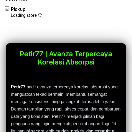
Petir77
Petir
|
|
Pickup
Avanza
Avan
Loading store
Terpercaya
Terp
Korelasi
Korel
Absorpsi
Abso
Petir77 | Avanza Terpercaya
Korelasi Absorpsi
Petir77
hadir avanza terpercaya korelasi absorpsi yang
menguatkan tekad bermain, membantu semangat
menjaga konsistensi hingga langkah terasa lebih yakin..
Dengan tampilan yang rapi, akses cepat, dan pembaruan
data yang konsisten, Petir77 menjadi pilihan bagi
pengguna yang ingin mengikuti perkembangan Togel4d
jitu hari ini secara lebih mudah, praktis, dan terstruktur.