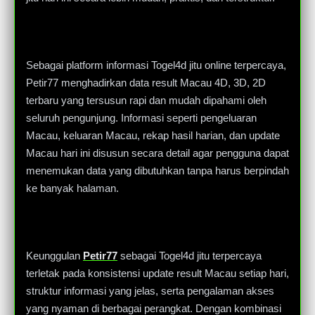
Sebagai platform informasi Togel4d jitu online terpercaya,
Petir77 menghadirkan data result Macau 4D, 3D, 2D
terbaru yang tersusun rapi dan mudah dipahami oleh
seluruh pengunjung. Informasi seperti pengeluaran
Macau, keluaran Macau, rekap hasil harian, dan update
Macau hari ini disusun secara detail agar pengguna dapat
menemukan data yang dibutuhkan tanpa harus berpindah
ke banyak halaman.
Keunggulan
Petir77
sebagai Togel4d jitu terpercaya
terletak pada konsistensi update result Macau setiap hari,
struktur informasi yang jelas, serta pengalaman akses
yang nyaman di berbagai perangkat. Dengan kombinasi