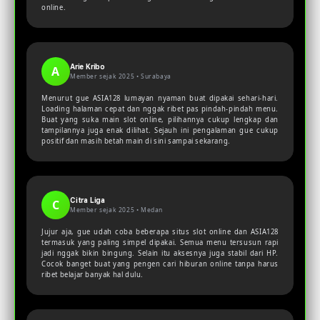
online.
Arie Kribo
A
Member sejak 2025 •
Surabaya
Menurut gue ASIA128 lumayan nyaman buat dipakai sehari-hari.
Loading halaman cepat dan nggak ribet pas pindah-pindah menu.
Buat yang suka main slot online, pilihannya cukup lengkap dan
tampilannya juga enak dilihat. Sejauh ini pengalaman gue cukup
positif dan masih betah main di sini sampai sekarang.
Citra Liga
C
Member sejak 2025 •
Medan
Jujur aja, gue udah coba beberapa situs slot online dan ASIA128
termasuk yang paling simpel dipakai. Semua menu tersusun rapi
jadi nggak bikin bingung. Selain itu aksesnya juga stabil dari HP.
Cocok banget buat yang pengen cari hiburan online tanpa harus
ribet belajar banyak hal dulu.