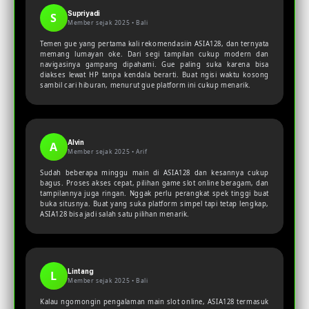
Supriyadi
S
Member sejak 2025 •
Bali
Temen gue yang pertama kali rekomendasiin ASIA128, dan ternyata
memang lumayan oke. Dari segi tampilan cukup modern dan
navigasinya gampang dipahami. Gue paling suka karena bisa
diakses lewat HP tanpa kendala berarti. Buat ngisi waktu kosong
sambil cari hiburan, menurut gue platform ini cukup menarik.
Alvin
A
Member sejak 2025 •
Arif
Sudah beberapa minggu main di ASIA128 dan kesannya cukup
bagus. Proses akses cepat, pilihan game slot online beragam, dan
tampilannya juga ringan. Nggak perlu perangkat spek tinggi buat
buka situsnya. Buat yang suka platform simpel tapi tetap lengkap,
ASIA128 bisa jadi salah satu pilihan menarik.
Lintang
L
Member sejak 2025 •
Bali
Kalau ngomongin pengalaman main slot online, ASIA128 termasuk