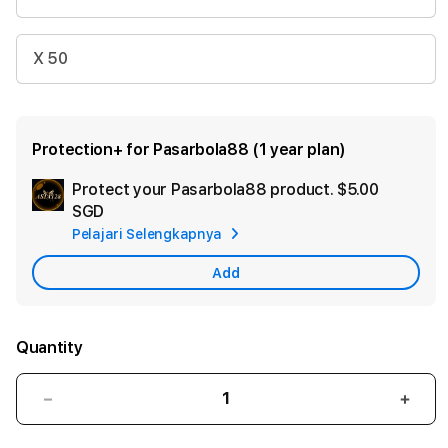
X 50
Protection+ for Pasarbola88 (1 year plan)
Protect your Pasarbola88 product.
$5.00
Ad
SGD
App
Pelajari Selengkapnya
Car
Add
Quantity
Decrease
Incr
quantity
quant