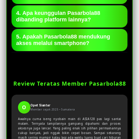
memastikan koneksi internet yang
Ya, Pasarbola88 dirancang untuk dapat
digunakan stabil agar pengalaman akses
4. Apa keunggulan Pasarbola88
diakses kapan saja selama 24 jam
dibanding platform lainnya?
menjadi lebih lancar.
sehingga pengguna dapat memperoleh
Pasarbola88 menawarkan tampilan yang
informasi dan layanan yang tersedia
5. Apakah Pasarbola88 mendukung
responsif, proses akses yang cepat, serta
akses melalui smartphone?
tanpa batasan waktu.
pembaruan informasi secara berkala
Ya, Pasarbola88 telah dioptimalkan untuk
untuk memberikan pengalaman
berbagai perangkat mobile sehingga
pengguna yang lebih nyaman.
pengguna dapat mengakses platform
dengan mudah melalui smartphone
Review Teratas Member Pasarbola88
maupun tablet serta PC.
Opet Siantar
O
Member sejak 2025 •
Sumatera
Awalnya cuma iseng nyobain main di ASIA128 pas lagi santai
malam. Ternyata tampilannya gampang dipahami dan proses
aksesnya juga lancar. Yang paling enak sih pilihan permainannya
cukup banyak, jadi nggak bikin cepat bosan. Sampai sekarang
masih sering mampir kalau lagi ada waktu luang buat cari hiburan