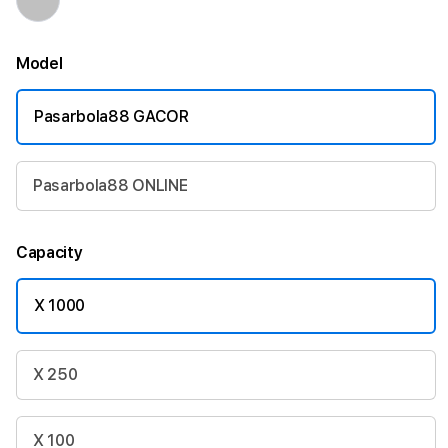
Model
Pasarbola88 GACOR
Pasarbola88 ONLINE
Capacity
X 1000
X 250
X 100