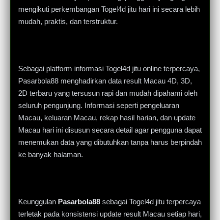
mengikuti perkembangan Togel4d jitu hari ini secara lebih
mudah, praktis, dan terstruktur.
Sebagai platform informasi Togel4d jitu online terpercaya,
Pasarbola88 menghadirkan data result Macau 4D, 3D,
2D terbaru yang tersusun rapi dan mudah dipahami oleh
seluruh pengunjung. Informasi seperti pengeluaran
Macau, keluaran Macau, rekap hasil harian, dan update
Macau hari ini disusun secara detail agar pengguna dapat
menemukan data yang dibutuhkan tanpa harus berpindah
ke banyak halaman.
Keunggulan
Pasarbola88
sebagai Togel4d jitu terpercaya
terletak pada konsistensi update result Macau setiap hari,