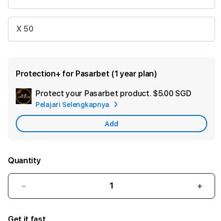
X 50
Protection+ for Pasarbet (1 year plan)
Protect your Pasarbet product.
$5.00 SGD
Add
Pelajari Selengkapnya
Apple
Care
Add
Quantity
Decrease
Incr
quantity
quant
for
for
Get it fast