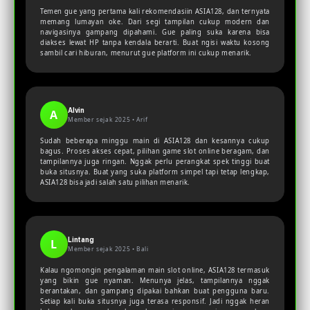
Temen gue yang pertama kali rekomendasiin ASIA128, dan ternyata
memang lumayan oke. Dari segi tampilan cukup modern dan
navigasinya gampang dipahami. Gue paling suka karena bisa
diakses lewat HP tanpa kendala berarti. Buat ngisi waktu kosong
sambil cari hiburan, menurut gue platform ini cukup menarik.
Alvin
A
Member sejak 2025 •
Arif
Sudah beberapa minggu main di ASIA128 dan kesannya cukup
bagus. Proses akses cepat, pilihan game slot online beragam, dan
tampilannya juga ringan. Nggak perlu perangkat spek tinggi buat
buka situsnya. Buat yang suka platform simpel tapi tetap lengkap,
ASIA128 bisa jadi salah satu pilihan menarik.
Lintang
L
Member sejak 2025 •
Bali
Kalau ngomongin pengalaman main slot online, ASIA128 termasuk
yang bikin gue nyaman. Menunya jelas, tampilannya nggak
berantakan, dan gampang dipakai bahkan buat pengguna baru.
Setiap kali buka situsnya juga terasa responsif. Jadi nggak heran