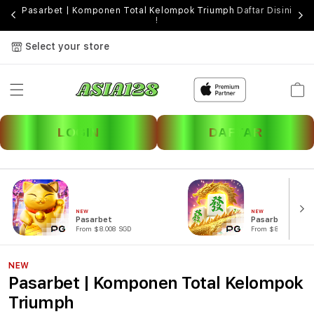
Pasarbet | Komponen Total Kelompok Triumph
Daftar Disini
!
Select your store
Cart
LOGIN
DAFTAR
NEW
NEW
Pasarbet
Pasarbet ONLIN
From $8.008 SGD
From $807.77 SGD
NEW
Pasarbet | Komponen Total Kelompok
Triumph