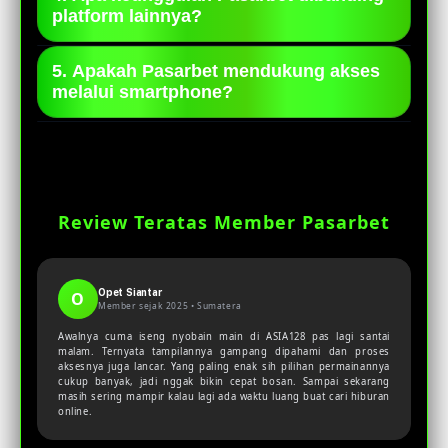
diakses kapan saja selama 24 jam
platform lainnya?
menjadi lebih lancar.
sehingga pengguna dapat memperoleh
Pasarbet menawarkan tampilan yang
informasi dan layanan yang tersedia
5. Apakah Pasarbet mendukung akses
responsif, proses akses yang cepat, serta
melalui smartphone?
tanpa batasan waktu.
pembaruan informasi secara berkala
Ya, Pasarbet telah dioptimalkan untuk
untuk memberikan pengalaman
berbagai perangkat mobile sehingga
pengguna yang lebih nyaman.
pengguna dapat mengakses platform
dengan mudah melalui smartphone
Review Teratas Member Pasarbet
maupun tablet serta PC.
Opet Siantar
O
Member sejak 2025 •
Sumatera
Awalnya cuma iseng nyobain main di ASIA128 pas lagi santai
malam. Ternyata tampilannya gampang dipahami dan proses
aksesnya juga lancar. Yang paling enak sih pilihan permainannya
cukup banyak, jadi nggak bikin cepat bosan. Sampai sekarang
masih sering mampir kalau lagi ada waktu luang buat cari hiburan
online.