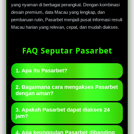
yang nyaman di berbagai perangkat. Dengan kombinasi
desain premium, data Macau yang lengkap, dan
pembaruan rutin, Pasarbet menjadi pusat informasi result
Macau harian yang relevan, cepat, dan mudah diakses.
FAQ Seputar Pasarbet
1. Apa itu Pasarbet?
Pasarbet adalah sebuah platform online
2. Bagaimana cara mengakses Pasarbet
yang menyediakan berbagai informasi
dengan aman?
dan layanan digital yang dapat diakses
Pengguna dapat mengakses Pasarbet
dengan mudah melalui perangkat
3. Apakah Pasarbet dapat diakses 24
melalui domain resmi yang aktif dan
jam?
desktop maupun mobile.
memastikan koneksi internet yang
Ya, Pasarbet dirancang untuk dapat
digunakan stabil agar pengalaman akses
4. Apa keunggulan Pasarbet dibanding