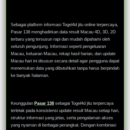
Sebagai platform informasi Togel4d jitu online terpercaya,
Pasar 138 menghadirkan data result Macau 4D, 3D, 2D
terbaru yang tersusun rapi dan mudah dipahami oleh
seluruh pengunjung. Informasi seperti pengeluaran
Macau, keluaran Macau, rekap hasil harian, dan update
Macau hari ini disusun secara detail agar pengguna dapat
menemukan data yang dibutuhkan tanpa harus berpindah
ke banyak halaman.
Keunggulan
Pasar 138
sebagai Togel4d jitu terpercaya
terletak pada konsistensi update result Macau setiap hari,
struktur informasi yang jelas, serta pengalaman akses
yang nyaman di berbagai perangkat. Dengan kombinasi