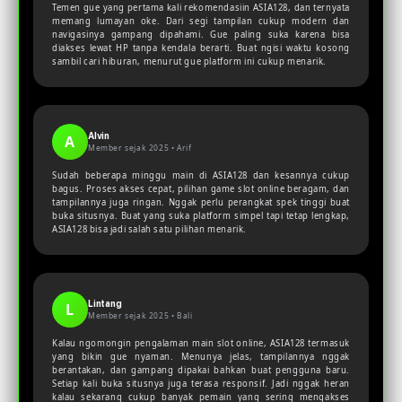
Temen gue yang pertama kali rekomendasiin ASIA128, dan ternyata
memang lumayan oke. Dari segi tampilan cukup modern dan
navigasinya gampang dipahami. Gue paling suka karena bisa
diakses lewat HP tanpa kendala berarti. Buat ngisi waktu kosong
sambil cari hiburan, menurut gue platform ini cukup menarik.
Alvin
A
Member sejak 2025 •
Arif
Sudah beberapa minggu main di ASIA128 dan kesannya cukup
bagus. Proses akses cepat, pilihan game slot online beragam, dan
tampilannya juga ringan. Nggak perlu perangkat spek tinggi buat
buka situsnya. Buat yang suka platform simpel tapi tetap lengkap,
ASIA128 bisa jadi salah satu pilihan menarik.
Lintang
L
Member sejak 2025 •
Bali
Kalau ngomongin pengalaman main slot online, ASIA128 termasuk
yang bikin gue nyaman. Menunya jelas, tampilannya nggak
berantakan, dan gampang dipakai bahkan buat pengguna baru.
Setiap kali buka situsnya juga terasa responsif. Jadi nggak heran
kalau sekarang cukup banyak pemain yang sering mengakses