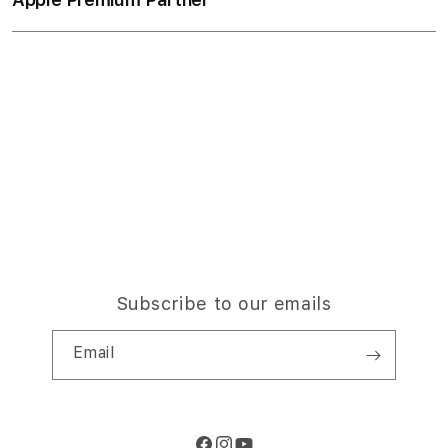
About Us
Returns & Exchanges
Financing Options
Pasar 138 LOGIN
Find an iStudio near you
Contact Us
Trade-in
Why Shop at iStudio
FAQ
Traveller’s Reservation
Elush Corporate Website
Privacy Policy
Site Terms of Use
Subscribe to our emails
Email