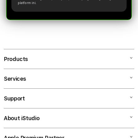
platform ini.
Products
Services
Pasar 138
SITUS Pasar 138
Support
AppleCare+
SLOT Pasar 138
Corporate
Pasar 138 ONLINE
About iStudio
My Account
Pasar 138 ONLINE
Pasar 138 GACOR
Collection & Delivery
Elush Service Provider
APK Pasar 138
Apple Premium Partner