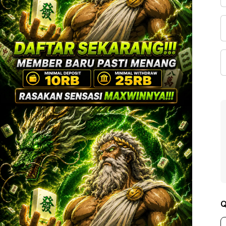
Open
media
3
in
modal
Q