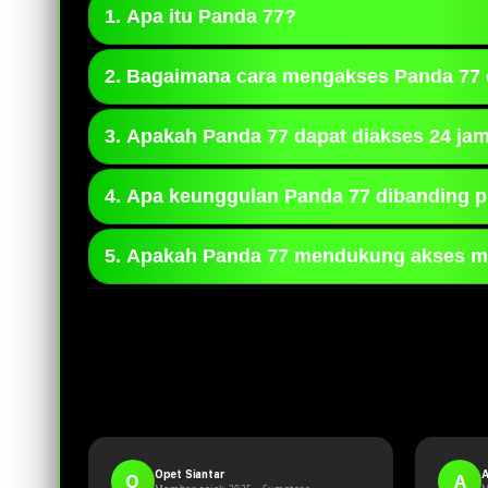
1. Apa itu Panda 77?
Panda 77 adalah sebuah platform online
2. Bagaimana cara mengakses Panda 77
melalui perangkat desktop maupun mobile
Pengguna dapat mengakses Panda 77 mel
3. Apakah Panda 77 dapat diakses 24 ja
pengalaman akses menjadi lebih lancar.
Ya, Panda 77 dirancang untuk dapat diak
4. Apa keunggulan Panda 77 dibanding p
tersedia tanpa batasan waktu.
Panda 77 menawarkan tampilan yang resp
5. Apakah Panda 77 mendukung akses m
pengalaman pengguna yang lebih nyaman.
Ya, Panda 77 telah dioptimalkan untuk 
smartphone maupun tablet serta PC.
Opet Siantar
A
O
A