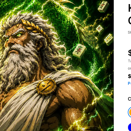
S
T
o
$
P
C