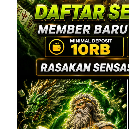
Open
media
1
in
modal