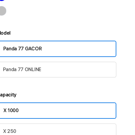
odel
Panda 77 GACOR
Panda 77 ONLINE
apacity
X 1000
X 250