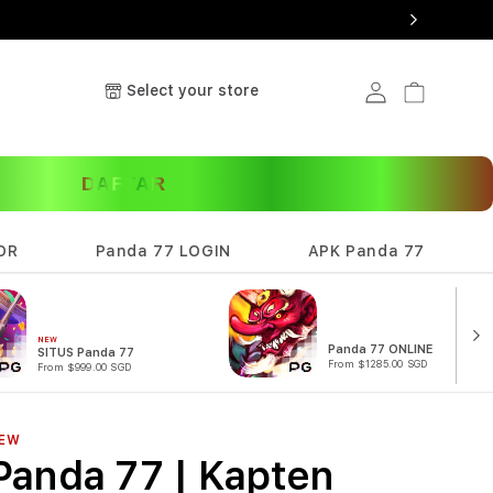
Select your store
Log in
Cart
DAFTAR
OR
Panda 77 LOGIN
APK Panda 77
NEW
Panda 77 ONLINE
SITUS Panda 77
From $1285.00 SGD
From $999.00 SGD
EW
Panda 77 | Kapten