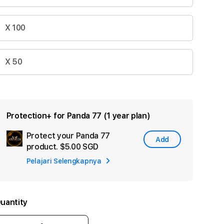
X 100
X 50
Protection+ for Panda 77 (1 year plan)
Protect your Panda 77
Add
Add
product.
$5.00 SGD
Apple
Pelajari Selengkapnya
Care
uantity