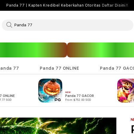
Panda 77 | Kapten Kredibel Keberkahan Otoritas
Daftar Disini !
Panda 77
Panda 77 ONLINE
Panda 77 GAC
NEW
7 ONLINE
Panda 77 GACOR
7.77 SGD
From $752.00 SGD
N