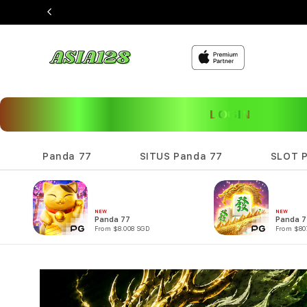
LOGIN
Panda 77
SITUS Panda 77
SLOT 
NEW
NEW
Panda 77
Panda 7
From $8.008 SGD
From $80
Skip to
product
information