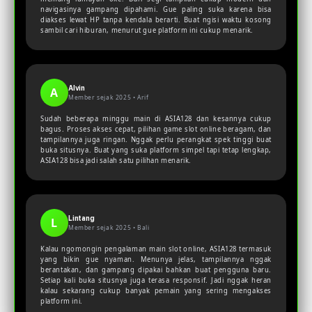
navigasinya gampang dipahami. Gue paling suka karena bisa
diakses lewat HP tanpa kendala berarti. Buat ngisi waktu kosong
sambil cari hiburan, menurut gue platform ini cukup menarik.
Alvin
A
Member sejak 2025 •
Arif
Sudah beberapa minggu main di ASIA128 dan kesannya cukup
bagus. Proses akses cepat, pilihan game slot online beragam, dan
tampilannya juga ringan. Nggak perlu perangkat spek tinggi buat
buka situsnya. Buat yang suka platform simpel tapi tetap lengkap,
ASIA128 bisa jadi salah satu pilihan menarik.
Lintang
L
Member sejak 2025 •
Bali
Kalau ngomongin pengalaman main slot online, ASIA128 termasuk
yang bikin gue nyaman. Menunya jelas, tampilannya nggak
berantakan, dan gampang dipakai bahkan buat pengguna baru.
Setiap kali buka situsnya juga terasa responsif. Jadi nggak heran
kalau sekarang cukup banyak pemain yang sering mengakses
platform ini.