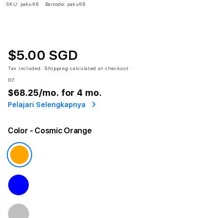
SKU:
paku66
Barcode:
paku66
$5.00 SGD
Tax included.
Shipping
calculated at checkout.
or
$68.25
/mo. for 4 mo.
Pelajari Selengkapnya
Color
- Cosmic Orange