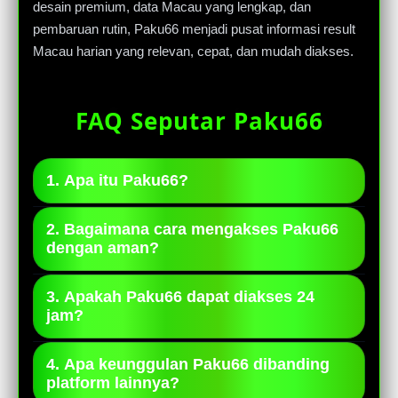
desain premium, data Macau yang lengkap, dan
pembaruan rutin, Paku66 menjadi pusat informasi result
Macau harian yang relevan, cepat, dan mudah diakses.
FAQ Seputar Paku66
1. Apa itu Paku66?
Paku66 adalah sebuah platform online
2. Bagaimana cara mengakses Paku66
yang menyediakan berbagai informasi
dengan aman?
dan layanan digital yang dapat diakses
Pengguna dapat mengakses Paku66
dengan mudah melalui perangkat
3. Apakah Paku66 dapat diakses 24
melalui domain resmi yang aktif dan
jam?
desktop maupun mobile.
memastikan koneksi internet yang
Ya, Paku66 dirancang untuk dapat diakses
digunakan stabil agar pengalaman akses
4. Apa keunggulan Paku66 dibanding
kapan saja selama 24 jam sehingga
platform lainnya?
menjadi lebih lancar.