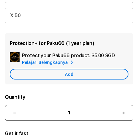
X 50
Protection+ for Paku66 (1 year plan)
Protect your Paku66 product.
$5.00 SGD
Add
Pelajari Selengkapnya
Apple
Care
Add
Quantity
Decrease
Incr
quantity
quant
for
for
Get it fast
Paku66
Paku