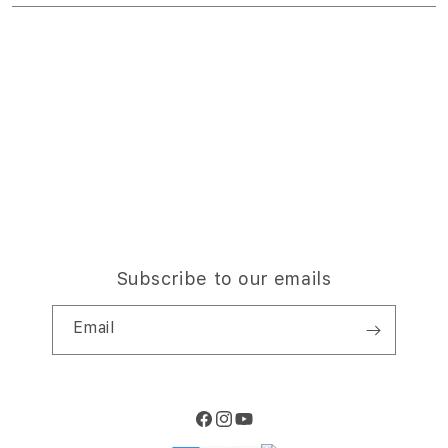
Paku66 LOGIN
Find an iStudio near you
Contact Us
Trade-in
Why Shop at iStudio
FAQ
Traveller’s Reservation
Elush Corporate Website
Privacy Policy
Site Terms of Use
Subscribe to our emails
Email
Facebook
Instagram
YouTube
Payment