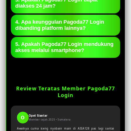
Login melalui domain resmi yang aktif
diakses 24 jam?
desktop maupun mobile.
dan memastikan koneksi internet yang
Ya, Pagoda77 Login dirancang untuk
digunakan stabil agar pengalaman akses
4. Apa keunggulan Pagoda77 Login
dapat diakses kapan saja selama 24 jam
dibanding platform lainnya?
menjadi lebih lancar.
sehingga pengguna dapat memperoleh
Pagoda77 Login menawarkan tampilan
informasi dan layanan yang tersedia
5. Apakah Pagoda77 Login mendukung
yang responsif, proses akses yang cepat,
akses melalui smartphone?
tanpa batasan waktu.
serta pembaruan informasi secara
Ya, Pagoda77 Login telah dioptimalkan
berkala untuk memberikan pengalaman
untuk berbagai perangkat mobile
pengguna yang lebih nyaman.
sehingga pengguna dapat mengakses
platform dengan mudah melalui
Review Teratas Member Pagoda77
Login
smartphone maupun tablet serta PC.
Opet Siantar
O
Member sejak 2025 •
Sumatera
Awalnya cuma iseng nyobain main di ASIA128 pas lagi santai