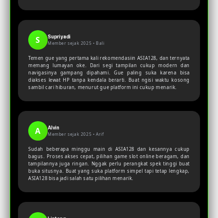
Supriyadi
S
Member sejak 2025 •
Bali
Temen gue yang pertama kali rekomendasiin ASIA128, dan ternyata
memang lumayan oke. Dari segi tampilan cukup modern dan
navigasinya gampang dipahami. Gue paling suka karena bisa
diakses lewat HP tanpa kendala berarti. Buat ngisi waktu kosong
sambil cari hiburan, menurut gue platform ini cukup menarik.
Alvin
A
Member sejak 2025 •
Arif
Sudah beberapa minggu main di ASIA128 dan kesannya cukup
bagus. Proses akses cepat, pilihan game slot online beragam, dan
tampilannya juga ringan. Nggak perlu perangkat spek tinggi buat
buka situsnya. Buat yang suka platform simpel tapi tetap lengkap,
ASIA128 bisa jadi salah satu pilihan menarik.