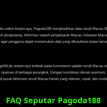
 jitu online terpercaya, Pagoda188 menghadirkan data result Macau 4
uh pengunjung. Informasi seperti pengeluaran Macau, keluaran Macau
ail agar pengguna dapat menemukan data yang dibutuhkan tanpa haru
el4d jitu terpercaya terletak pada konsistensi update result Macau set
g nyaman di berbagai perangkat. Dengan kombinasi desain premium,
 pusat informasi result Macau harian yang relevan, cepat, dan mud
FAQ Seputar Pagoda188