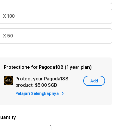
X 100
X 50
Protection+ for Pagoda188 (1 year plan)
Protect your Pagoda188
Add
Add
product.
$5.00 SGD
Apple
Pelajari Selengkapnya
Care
uantity