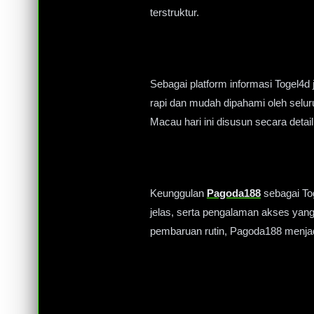
terstruktur.
Sebagai platform informasi Togel4d
rapi dan mudah dipahami oleh selur
Macau hari ini disusun secara det
Keunggulan
Pagoda188
sebagai Tog
jelas, serta pengalaman akses yan
pembaruan rutin, Pagoda188 menjadi