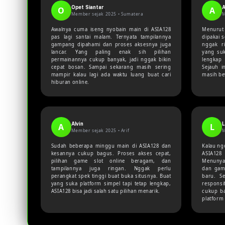
Opet Siantar
A
O
A
Member sejak 2025 •
Sumatera
M
Awalnya cuma iseng nyobain main di ASIA128
Menurut
pas lagi santai malam. Ternyata tampilannya
dipakai 
gampang dipahami dan proses aksesnya juga
nggak r
lancar. Yang paling enak sih pilihan
yang suk
permainannya cukup banyak, jadi nggak bikin
lengkap 
cepat bosan. Sampai sekarang masih sering
Sejauh i
mampir kalau lagi ada waktu luang buat cari
masih be
hiburan online.
Alvin
L
A
L
Member sejak 2025 •
Arif
M
Sudah beberapa minggu main di ASIA128 dan
Kalau ng
kesannya cukup bagus. Proses akses cepat,
ASIA128
pilihan game slot online beragam, dan
Menunya 
tampilannya juga ringan. Nggak perlu
dan gam
perangkat spek tinggi buat buka situsnya. Buat
baru. Se
yang suka platform simpel tapi tetap lengkap,
responsi
ASIA128 bisa jadi salah satu pilihan menarik.
cukup b
platform 