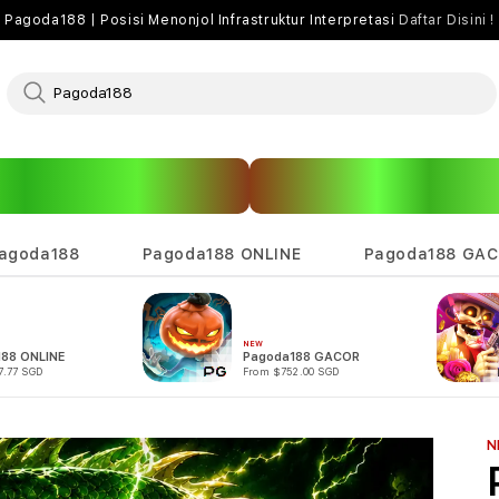
Pagoda188 | Posisi Menonjol Infrastruktur Interpretasi
Daftar Disini !
agoda188
Pagoda188 ONLINE
Pagoda188 GA
NEW
88 ONLINE
Pagoda188 GACOR
7.77 SGD
From $752.00 SGD
N