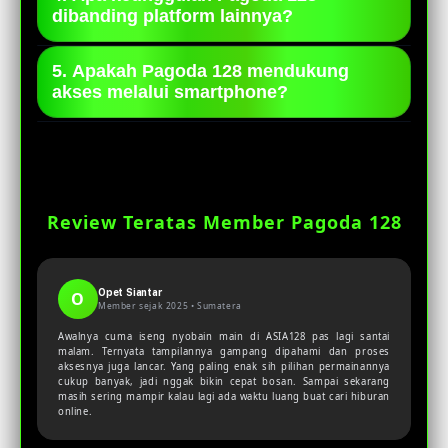
diakses kapan saja selama 24 jam
dibanding platform lainnya?
menjadi lebih lancar.
sehingga pengguna dapat memperoleh
Pagoda 128 menawarkan tampilan yang
informasi dan layanan yang tersedia
5. Apakah Pagoda 128 mendukung
responsif, proses akses yang cepat, serta
akses melalui smartphone?
tanpa batasan waktu.
pembaruan informasi secara berkala
Ya, Pagoda 128 telah dioptimalkan untuk
untuk memberikan pengalaman
berbagai perangkat mobile sehingga
pengguna yang lebih nyaman.
pengguna dapat mengakses platform
dengan mudah melalui smartphone
Review Teratas Member Pagoda 128
maupun tablet serta PC.
Opet Siantar
O
Member sejak 2025 •
Sumatera
Awalnya cuma iseng nyobain main di ASIA128 pas lagi santai
malam. Ternyata tampilannya gampang dipahami dan proses
aksesnya juga lancar. Yang paling enak sih pilihan permainannya
cukup banyak, jadi nggak bikin cepat bosan. Sampai sekarang
masih sering mampir kalau lagi ada waktu luang buat cari hiburan
online.