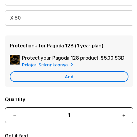
X 50
Protection+ for Pagoda 128 (1 year plan)
Protect your Pagoda 128 product.
$5.00 SGD
Add
Pelajari Selengkapnya
Appl
Car
Add
Quantity
Decrease
Incr
quantity
quant
for
for
Get it fast