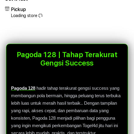
Pagoda
Pago
128
128
Pickup
|
|
Loading store
Tahap
Taha
Terakurat
Tera
Gengsi
Geng
Success
Succ
Pagoda 128 | Tahap Terakurat
Gengsi Success
Pagoda 128
hadir tahap terakurat gengsi success yang
membangun pola bermain, hingga peluang terus terbuka
lebih luas untuk meraih hasil terbaik.. Dengan tampilan
yang rapi, akses cepat, dan pembaruan data yang
konsisten, Pagoda 128 menjadi pilihan bagi pengguna
yang ingin mengikuti perkembangan Togel4d jitu hari ini
secara lebih mudah, praktis, dan terstruktur.