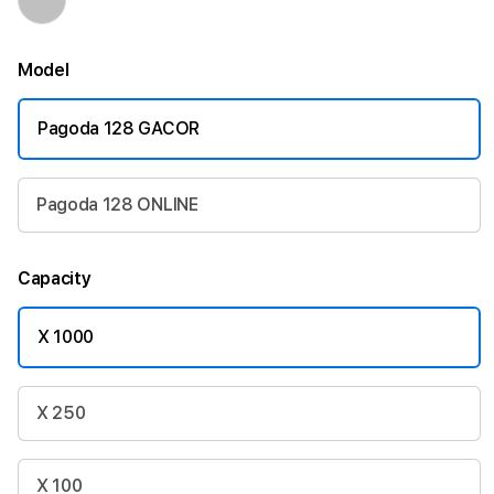
Model
Pagoda 128 GACOR
Pagoda 128 ONLINE
Capacity
X 1000
X 250
X 100