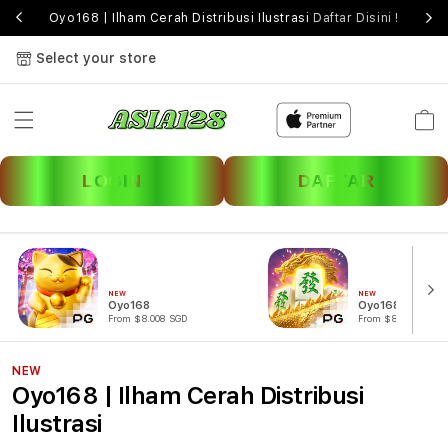
Oyo168 | Ilham Cerah Distribusi Ilustrasi
Daftar Disini !
Select your store
Cart
LOGIN
DAFTAR
NEW
NEW
Oyo168
Oyo168 ONLINE
From $8.008 SGD
From $807.77 SGD
NEW
Oyo168 | Ilham Cerah Distribusi
Ilustrasi