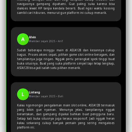
navigasinya gampang dipahami. Gue paling suka karena bisa
diakses lewat HP tanpa kendala berarti. Buat ngisi waktu kosong
sambil cari hiburan, menurut gue platform ini cukup menarik.
Alvin
A
Member sejak 2025 •
Arif
Sudah beberapa minggu main di ASIA128 dan kesannya cukup
bagus. Proses akses cepat, pilihan game slot online beragam, dan
tampilannya juga ringan. Nggak perlu perangkat spek tinggi buat
buka situsnya. Buat yang suka platform simpel tapi tetap lengkap,
ASIA128 bisa jadi salah satu pilihan menarik.
Lintang
L
Member sejak 2025 •
Bali
Kalau ngomongin pengalaman main slot online, ASIA128 termasuk
yang bikin gue nyaman. Menunya jelas, tampilannya nggak
berantakan, dan gampang dipakai bahkan buat pengguna baru.
Setiap kali buka situsnya juga terasa responsif. Jadi nggak heran
kalau sekarang cukup banyak pemain yang sering mengakses
platform ini.