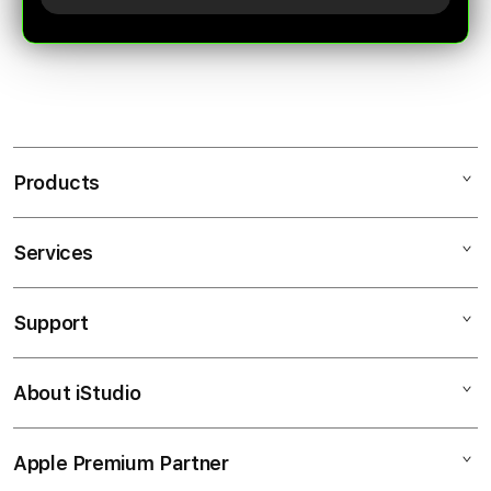
Products
Services
Oyo168
SITUS Oyo168
Support
AppleCare+
SLOT Oyo168
Corporate
Oyo168 ONLINE
About iStudio
My Account
Oyo168 ONLINE
Oyo168 GACOR
Collection & Delivery
Elush Service Provider
APK Oyo168
Apple Premium Partner
About Us
Returns & Exchanges
Financing Options