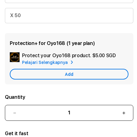
X 50
Protection+ for Oyo168 (1 year plan)
Protect your Oyo168 product.
$5.00 SGD
Add
Pelajari Selengkapnya
Apple
Care
Add
Quantity
Decrease
Incr
quantity
quant
for
for
Get it fast
Oyo168
Oyo1