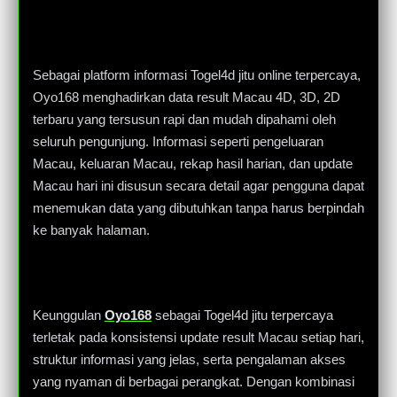
Sebagai platform informasi Togel4d jitu online terpercaya,
Oyo168 menghadirkan data result Macau 4D, 3D, 2D
terbaru yang tersusun rapi dan mudah dipahami oleh
seluruh pengunjung. Informasi seperti pengeluaran
Macau, keluaran Macau, rekap hasil harian, dan update
Macau hari ini disusun secara detail agar pengguna dapat
menemukan data yang dibutuhkan tanpa harus berpindah
ke banyak halaman.
Keunggulan
Oyo168
sebagai Togel4d jitu terpercaya
terletak pada konsistensi update result Macau setiap hari,
struktur informasi yang jelas, serta pengalaman akses
yang nyaman di berbagai perangkat. Dengan kombinasi