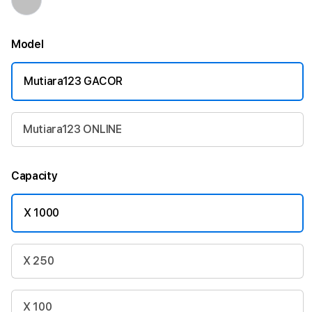
Model
Mutiara123 GACOR
Mutiara123 ONLINE
Capacity
X 1000
X 250
X 100