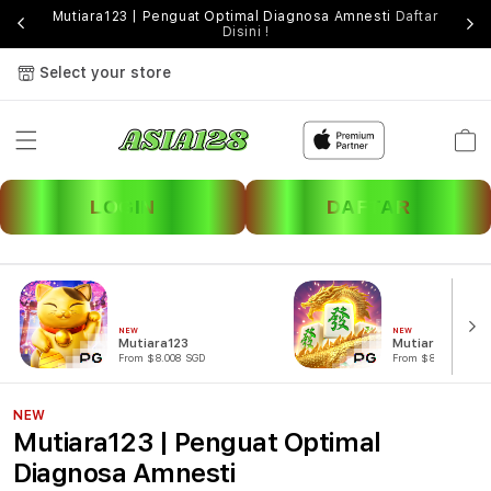
Mutiara123 | Penguat Optimal Diagnosa Amnesti
Daftar
Disini !
Select your store
Cart
LOGIN
DAFTAR
NEW
NEW
Mutiara123
Mutiara123 ONL
From $8.008 SGD
From $807.77 SGD
NEW
Mutiara123 | Penguat Optimal
Diagnosa Amnesti