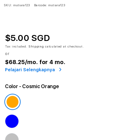
SKU:
mutiara123
Barcode:
mutiara123
$5.00 SGD
Tax included.
Shipping
calculated at checkout.
or
$68.25
/mo. for 4 mo.
Pelajari Selengkapnya
Color
- Cosmic Orange