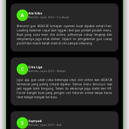
Arie Kribo
A
Member sejak 2025 •
Surabaya
Menurut gue ASIA128 lumayan nyaman buat dipakai sehari-hari.
Loading halaman cepat dan nggak ribet pas pindah-pindah menu.
Buat yang suka main slot online, pilihannya cukup lengkap dan
tampilannya juga enak dilihat. Sejauh ini pengalaman gue cukup
positif dan masih betah main di sini sampai sekarang.
Citra Liga
C
Member sejak 2025 •
Medan
Jujur aja, gue udah coba beberapa situs slot online dan ASIA128
termasuk yang paling simpel dipakai. Semua menu tersusun rapi
jadi nggak bikin bingung. Selain itu aksesnya juga stabil dari HP.
Cocok banget buat yang pengen cari hiburan online tanpa harus
ribet belajar banyak hal dulu.
Supriyadi
S
Member sejak 2025 •
Bali