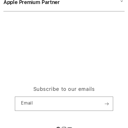
APK Mutiara123
Apple Premium Partner
About Us
Returns & Exchanges
Financing Options
Mutiara123 LOGIN
Find an iStudio near you
Contact Us
Trade-in
Why Shop at iStudio
FAQ
Traveller’s Reservation
Elush Corporate Website
Privacy Policy
Site Terms of Use
Subscribe to our emails
Email