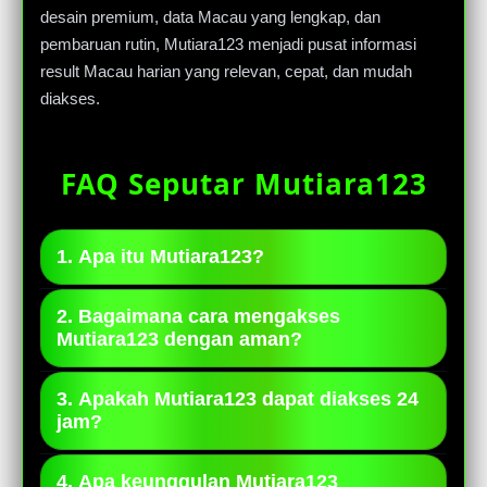
desain premium, data Macau yang lengkap, dan
pembaruan rutin, Mutiara123 menjadi pusat informasi
result Macau harian yang relevan, cepat, dan mudah
diakses.
FAQ Seputar Mutiara123
1. Apa itu Mutiara123?
Mutiara123 adalah sebuah platform
2. Bagaimana cara mengakses
online yang menyediakan berbagai
Mutiara123 dengan aman?
informasi dan layanan digital yang dapat
Pengguna dapat mengakses Mutiara123
diakses dengan mudah melalui perangkat
3. Apakah Mutiara123 dapat diakses 24
melalui domain resmi yang aktif dan
jam?
desktop maupun mobile.
memastikan koneksi internet yang
Ya, Mutiara123 dirancang untuk dapat
digunakan stabil agar pengalaman akses
4. Apa keunggulan Mutiara123