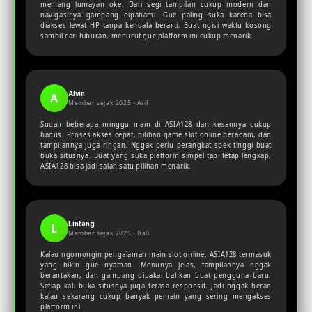
memang lumayan oke. Dari segi tampilan cukup modern dan
navigasinya gampang dipahami. Gue paling suka karena bisa
diakses lewat HP tanpa kendala berarti. Buat ngisi waktu kosong
sambil cari hiburan, menurut gue platform ini cukup menarik.
Alvin
A
Member sejak 2025 •
Arif
Sudah beberapa minggu main di ASIA128 dan kesannya cukup
bagus. Proses akses cepat, pilihan game slot online beragam, dan
tampilannya juga ringan. Nggak perlu perangkat spek tinggi buat
buka situsnya. Buat yang suka platform simpel tapi tetap lengkap,
ASIA128 bisa jadi salah satu pilihan menarik.
Lintang
L
Member sejak 2025 •
Bali
Kalau ngomongin pengalaman main slot online, ASIA128 termasuk
yang bikin gue nyaman. Menunya jelas, tampilannya nggak
berantakan, dan gampang dipakai bahkan buat pengguna baru.
Setiap kali buka situsnya juga terasa responsif. Jadi nggak heran
kalau sekarang cukup banyak pemain yang sering mengakses
platform ini.