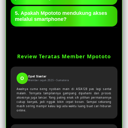
sehingga pengguna dapat memperoleh
Mpototo menawarkan tampilan yang
informasi dan layanan yang tersedia
5. Apakah Mpototo mendukung akses
responsif, proses akses yang cepat, serta
melalui smartphone?
tanpa batasan waktu.
pembaruan informasi secara berkala
Ya, Mpototo telah dioptimalkan untuk
untuk memberikan pengalaman
berbagai perangkat mobile sehingga
pengguna yang lebih nyaman.
pengguna dapat mengakses platform
dengan mudah melalui smartphone
Review Teratas Member Mpototo
maupun tablet serta PC.
Opet Siantar
O
Member sejak 2025 •
Sumatera
Awalnya cuma iseng nyobain main di ASIA128 pas lagi santai
malam. Ternyata tampilannya gampang dipahami dan proses
aksesnya juga lancar. Yang paling enak sih pilihan permainannya
cukup banyak, jadi nggak bikin cepat bosan. Sampai sekarang
masih sering mampir kalau lagi ada waktu luang buat cari hiburan
online.