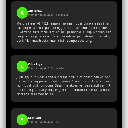
Arie Kribo
A
Member sejak 2025 •
Surabaya
Menurut gue ASIA128 lumayan nyaman buat dipakai sehari-hari.
Loading halaman cepat dan nggak ribet pas pindah-pindah menu.
Buat yang suka main slot online, pilihannya cukup lengkap dan
tampilannya juga enak dilihat. Sejauh ini pengalaman gue cukup
positif dan masih betah main di sini sampai sekarang.
Citra Liga
C
Member sejak 2025 •
Medan
Jujur aja, gue udah coba beberapa situs slot online dan ASIA128
termasuk yang paling simpel dipakai. Semua menu tersusun rapi
jadi nggak bikin bingung. Selain itu aksesnya juga stabil dari HP.
Cocok banget buat yang pengen cari hiburan online tanpa harus
ribet belajar banyak hal dulu.
Supriyadi
S
Member sejak 2025 •
Bali