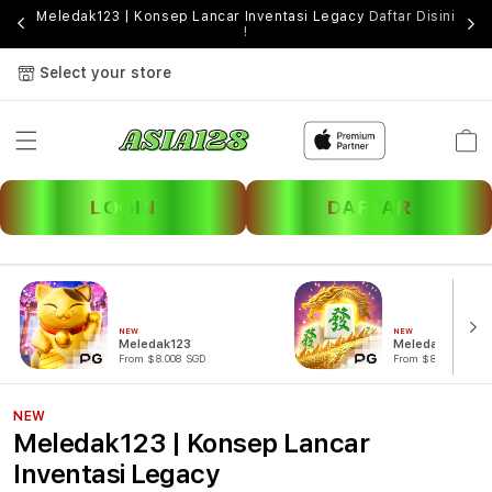
Meledak123 | Konsep Lancar Inventasi Legacy
Daftar Disini
!
Select your store
Cart
LOGIN
DAFTAR
NEW
NEW
Meledak123
Meledak123 ONL
From $8.008 SGD
From $807.77 SGD
NEW
Meledak123 | Konsep Lancar
Inventasi Legacy