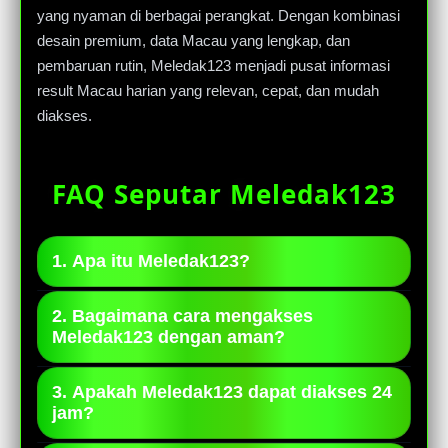
yang nyaman di berbagai perangkat. Dengan kombinasi
desain premium, data Macau yang lengkap, dan
pembaruan rutin, Meledak123 menjadi pusat informasi
result Macau harian yang relevan, cepat, dan mudah
diakses.
FAQ Seputar Meledak123
1. Apa itu Meledak123?
Meledak123 adalah sebuah platform
2. Bagaimana cara mengakses
online yang menyediakan berbagai
Meledak123 dengan aman?
informasi dan layanan digital yang dapat
Pengguna dapat mengakses Meledak123
diakses dengan mudah melalui perangkat
3. Apakah Meledak123 dapat diakses 24
melalui domain resmi yang aktif dan
jam?
desktop maupun mobile.
memastikan koneksi internet yang