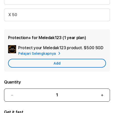
X 50
Protection+ for Meledak123 (1 year plan)
Protect your Meledak123 product.
$5.00 SGD
Add
Pelajari Selengkapnya
App
Car
Add
Quantity
Decrease
Incr
quantity
quant
for
for
Get it fast