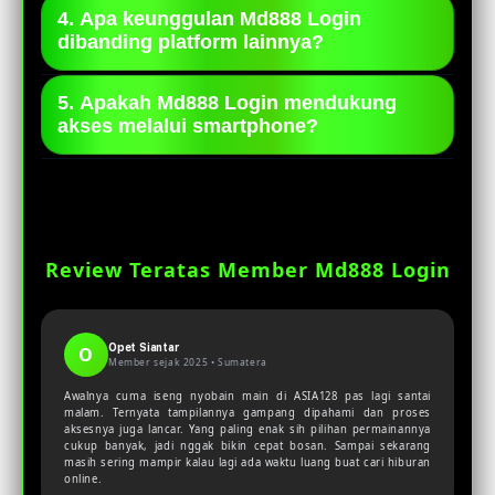
Ya, Md888 Login dirancang untuk dapat
digunakan stabil agar pengalaman akses
4. Apa keunggulan Md888 Login
diakses kapan saja selama 24 jam
dibanding platform lainnya?
menjadi lebih lancar.
sehingga pengguna dapat memperoleh
Md888 Login menawarkan tampilan yang
informasi dan layanan yang tersedia
5. Apakah Md888 Login mendukung
responsif, proses akses yang cepat, serta
akses melalui smartphone?
tanpa batasan waktu.
pembaruan informasi secara berkala
Ya, Md888 Login telah dioptimalkan untuk
untuk memberikan pengalaman
berbagai perangkat mobile sehingga
pengguna yang lebih nyaman.
pengguna dapat mengakses platform
dengan mudah melalui smartphone
Review Teratas Member Md888 Login
maupun tablet serta PC.
Opet Siantar
O
Member sejak 2025 •
Sumatera
Awalnya cuma iseng nyobain main di ASIA128 pas lagi santai
malam. Ternyata tampilannya gampang dipahami dan proses
aksesnya juga lancar. Yang paling enak sih pilihan permainannya
cukup banyak, jadi nggak bikin cepat bosan. Sampai sekarang
masih sering mampir kalau lagi ada waktu luang buat cari hiburan
online.