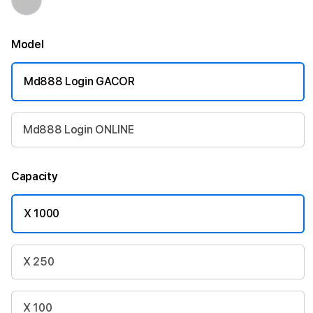
Model
Md888 Login GACOR
Md888 Login ONLINE
Capacity
X 1000
X 250
X 100