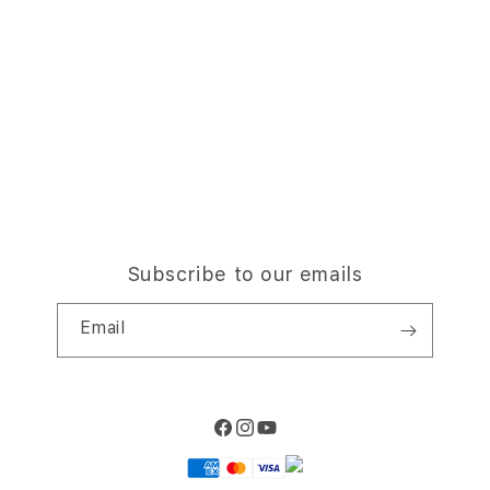
Trade-in
Why Shop at iStudio
FAQ
Traveller’s Reservation
Elush Corporate Website
Privacy Policy
Site Terms of Use
Subscribe to our emails
Email
Facebook
Instagram
YouTube
Payment
methods