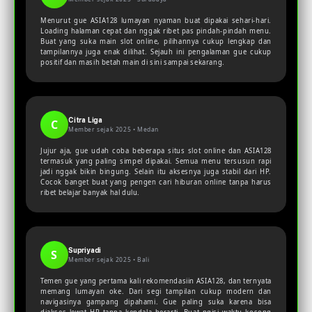
Menurut gue ASIA128 lumayan nyaman buat dipakai sehari-hari.
Loading halaman cepat dan nggak ribet pas pindah-pindah menu.
Buat yang suka main slot online, pilihannya cukup lengkap dan
tampilannya juga enak dilihat. Sejauh ini pengalaman gue cukup
positif dan masih betah main di sini sampai sekarang.
Citra Liga
C
Member sejak 2025 •
Medan
Jujur aja, gue udah coba beberapa situs slot online dan ASIA128
termasuk yang paling simpel dipakai. Semua menu tersusun rapi
jadi nggak bikin bingung. Selain itu aksesnya juga stabil dari HP.
Cocok banget buat yang pengen cari hiburan online tanpa harus
ribet belajar banyak hal dulu.
Supriyadi
S
Member sejak 2025 •
Bali
Temen gue yang pertama kali rekomendasiin ASIA128, dan ternyata
memang lumayan oke. Dari segi tampilan cukup modern dan
navigasinya gampang dipahami. Gue paling suka karena bisa