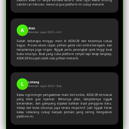
diakses lewat HP tanpa kendala berarti. Buat ngisi waktu kosong
sambil cari hiburan, menurut gue platform ini cukup menarik.
Alvin
A
Member sejak 2025 •
Arif
Sudah beberapa minggu main di ASIA128 dan kesannya cukup
bagus. Proses akses cepat, pilihan game slot online beragam, dan
tampilannya juga ringan. Nggak perlu perangkat spek tinggi buat
buka situsnya. Buat yang suka platform simpel tapi tetap lengkap,
ASIA128 bisa jadi salah satu pilihan menarik.
Lintang
L
Member sejak 2025 •
Bali
Kalau ngomongin pengalaman main slot online, ASIA128 termasuk
yang bikin gue nyaman. Menunya jelas, tampilannya nggak
berantakan, dan gampang dipakai bahkan buat pengguna baru.
Setiap kali buka situsnya juga terasa responsif. Jadi nggak heran
kalau sekarang cukup banyak pemain yang sering mengakses
platform ini.