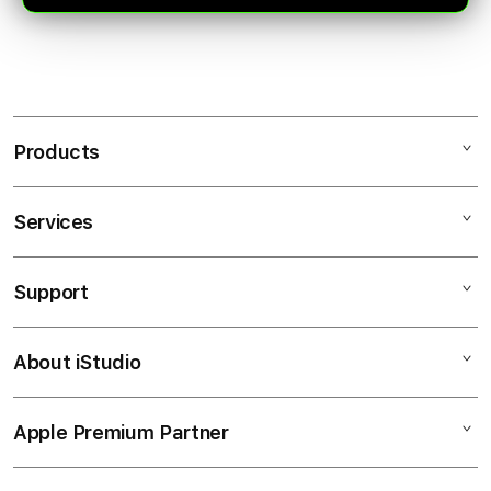
Products
Services
Mawar77
SITUS Mawar77
Support
AppleCare+
SLOT Mawar77
Corporate
Mawar77 ONLINE
About iStudio
My Account
Mawar77 ONLINE
Mawar77 GACOR
Collection & Delivery
Elush Service Provider
APK Mawar77
Apple Premium Partner
About Us
Returns & Exchanges
Financing Options
Mawar77 LOGIN
Find an iStudio near you
Contact Us