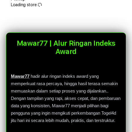
Alur
Alur
Loading store
Ringan
Ring
Indeks
Inde
Award
Awar
Mawar77 | Alur Ringan Indeks
Award
Mawar77
hadir alur ringan indeks award yang
memperkuat rasa percaya, hingga hasil terasa semakin
memuaskan dalam setiap proses yang dijalankan..
Dengan tampilan yang rapi, akses cepat, dan pembaruan
data yang konsisten, Mawar77 menjadi pilihan bagi
pengguna yang ingin mengikuti perkembangan Togel4d
jitu hari ini secara lebih mudah, praktis, dan terstruktur.