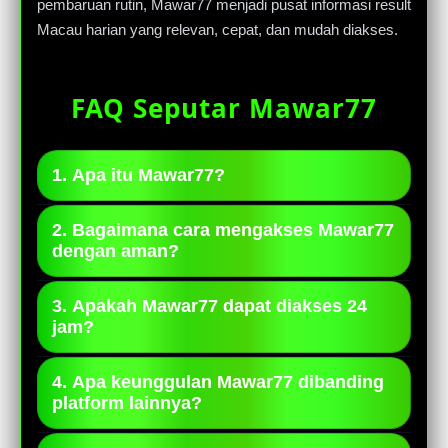
pembaruan rutin, Mawar77 menjadi pusat informasi result
Macau harian yang relevan, cepat, dan mudah diakses.
FAQ Seputar Mawar77
1. Apa itu Mawar77?
Mawar77 adalah sebuah platform online
2. Bagaimana cara mengakses Mawar77
yang menyediakan berbagai informasi
dengan aman?
dan layanan digital yang dapat diakses
Pengguna dapat mengakses Mawar77
dengan mudah melalui perangkat
3. Apakah Mawar77 dapat diakses 24
melalui domain resmi yang aktif dan
jam?
desktop maupun mobile.
memastikan koneksi internet yang
Ya, Mawar77 dirancang untuk dapat
digunakan stabil agar pengalaman akses
4. Apa keunggulan Mawar77 dibanding
diakses kapan saja selama 24 jam
platform lainnya?
menjadi lebih lancar.
sehingga pengguna dapat memperoleh
Mawar77 menawarkan tampilan yang