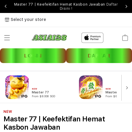
Master 77 | Keefektifan Hemat Kasbon Jawaban
Daftar
Disini !
Select your store
Cart
LOGIN
DAFTAR
NEW
NEW
Master 77
Master 77 ONLI
From $8.008 SGD
From $807.77 SGD
NEW
Master 77 | Keefektifan Hemat
Kasbon Jawaban