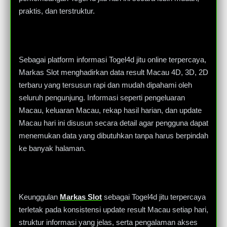
praktis, dan terstruktur.
Sebagai platform informasi Togel4d jitu online terpercaya,
Markas Slot menghadirkan data result Macau 4D, 3D, 2D
terbaru yang tersusun rapi dan mudah dipahami oleh
seluruh pengunjung. Informasi seperti pengeluaran
Macau, keluaran Macau, rekap hasil harian, dan update
Macau hari ini disusun secara detail agar pengguna dapat
menemukan data yang dibutuhkan tanpa harus berpindah
ke banyak halaman.
Keunggulan
Markas Slot
sebagai Togel4d jitu terpercaya
terletak pada konsistensi update result Macau setiap hari,
struktur informasi yang jelas, serta pengalaman akses