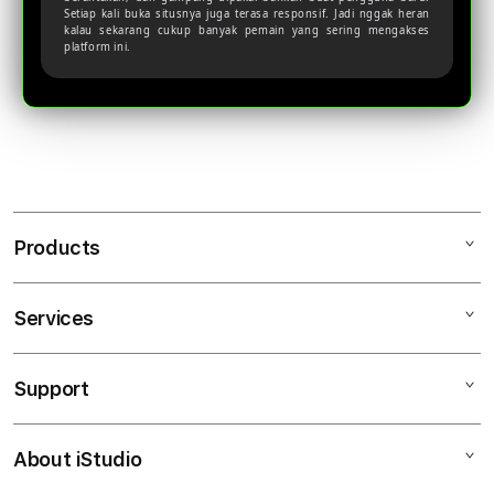
Setiap kali buka situsnya juga terasa responsif. Jadi nggak heran
kalau sekarang cukup banyak pemain yang sering mengakses
platform ini.
Products
Services
Markas Slot
SITUS Markas Slot
Support
AppleCare+
SLOT Markas Slot
Corporate
Markas Slot ONLINE
About iStudio
My Account
Markas Slot ONLINE
Markas Slot GACOR