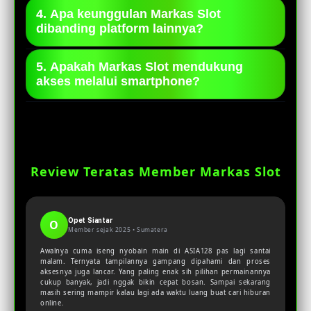
Ya, Markas Slot dirancang untuk dapat
digunakan stabil agar pengalaman akses
4. Apa keunggulan Markas Slot
diakses kapan saja selama 24 jam
dibanding platform lainnya?
menjadi lebih lancar.
sehingga pengguna dapat memperoleh
Markas Slot menawarkan tampilan yang
informasi dan layanan yang tersedia
5. Apakah Markas Slot mendukung
responsif, proses akses yang cepat, serta
akses melalui smartphone?
tanpa batasan waktu.
pembaruan informasi secara berkala
Ya, Markas Slot telah dioptimalkan untuk
untuk memberikan pengalaman
berbagai perangkat mobile sehingga
pengguna yang lebih nyaman.
pengguna dapat mengakses platform
dengan mudah melalui smartphone
Review Teratas Member Markas Slot
maupun tablet serta PC.
Opet Siantar
O
Member sejak 2025 •
Sumatera
Awalnya cuma iseng nyobain main di ASIA128 pas lagi santai
malam. Ternyata tampilannya gampang dipahami dan proses
aksesnya juga lancar. Yang paling enak sih pilihan permainannya
cukup banyak, jadi nggak bikin cepat bosan. Sampai sekarang
masih sering mampir kalau lagi ada waktu luang buat cari hiburan
online.