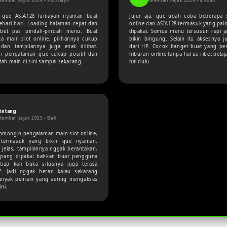
ember sejak 2025 •
Surabaya
Member sejak 2025 •
Medan
 gue ASIA128 lumayan nyaman buat
Jujur aja, gue udah coba beberapa s
sehari-hari. Loading halaman cepat dan
online dan ASIA128 termasuk yang pali
ibet pas pindah-pindah menu. Buat
dipakai. Semua menu tersusun rapi j
a main slot online, pilihannya cukup
bikin bingung. Selain itu aksesnya ju
dan tampilannya juga enak dilihat.
dari HP. Cocok banget buat yang pe
ni pengalaman gue cukup positif dan
hiburan online tanpa harus ribet belaj
tah main di sini sampai sekarang.
hal dulu.
intang
ember sejak 2025 •
Bali
omongin pengalaman main slot online,
 termasuk yang bikin gue nyaman.
jelas, tampilannya nggak berantakan,
pang dipakai bahkan buat pengguna
tiap kali buka situsnya juga terasa
f. Jadi nggak heran kalau sekarang
anyak pemain yang sering mengakses
ini.