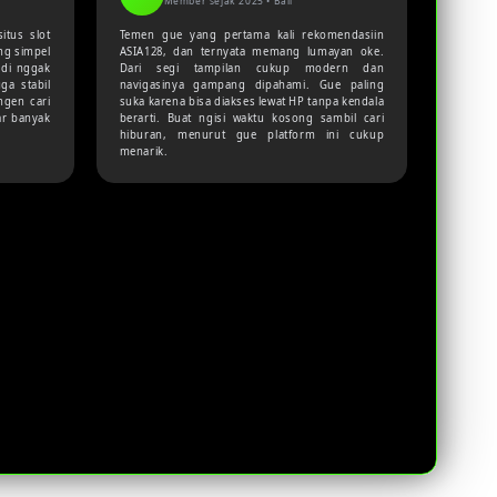
Member sejak 2025 •
Bali
itus slot
Temen gue yang pertama kali rekomendasiin
ng simpel
ASIA128, dan ternyata memang lumayan oke.
adi nggak
Dari segi tampilan cukup modern dan
ga stabil
navigasinya gampang dipahami. Gue paling
ngen cari
suka karena bisa diakses lewat HP tanpa kendala
ar banyak
berarti. Buat ngisi waktu kosong sambil cari
hiburan, menurut gue platform ini cukup
menarik.