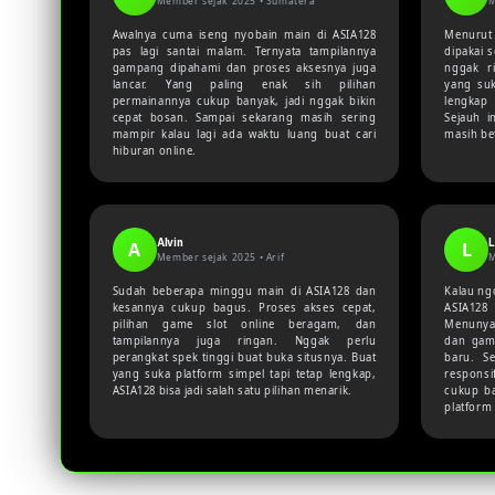
Member sejak 2025 •
Sumatera
M
Awalnya cuma iseng nyobain main di ASIA128
Menurut
pas lagi santai malam. Ternyata tampilannya
dipakai 
gampang dipahami dan proses aksesnya juga
nggak r
lancar. Yang paling enak sih pilihan
yang suk
permainannya cukup banyak, jadi nggak bikin
lengkap 
cepat bosan. Sampai sekarang masih sering
Sejauh i
mampir kalau lagi ada waktu luang buat cari
masih be
hiburan online.
Alvin
L
A
L
Member sejak 2025 •
Arif
M
Sudah beberapa minggu main di ASIA128 dan
Kalau ng
kesannya cukup bagus. Proses akses cepat,
ASIA128
pilihan game slot online beragam, dan
Menunya 
tampilannya juga ringan. Nggak perlu
dan gam
perangkat spek tinggi buat buka situsnya. Buat
baru. Se
yang suka platform simpel tapi tetap lengkap,
responsi
ASIA128 bisa jadi salah satu pilihan menarik.
cukup b
platform 