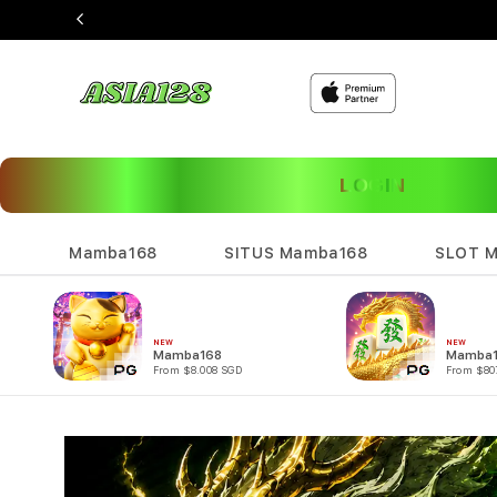
LOGIN
Mamba168
SITUS Mamba168
SLOT 
NEW
NEW
Mamba168
Mamba1
From $8.008 SGD
From $80
Skip to
product
information