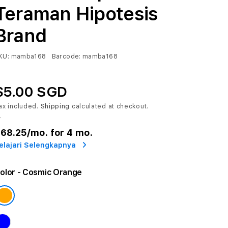
Teraman Hipotesis
Brand
KU:
mamba168
Barcode:
mamba168
$5.00 SGD
ax included.
Shipping
calculated at checkout.
r
68.25
/mo. for 4 mo.
elajari Selengkapnya
olor
- Cosmic Orange