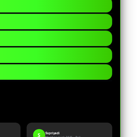
digital yang dapat diakses dengan mudah
si internet yang digunakan stabil agar
at memperoleh informasi dan layanan yang
formasi secara berkala untuk memberikan
mengakses platform dengan mudah melalui
Supriyadi
S