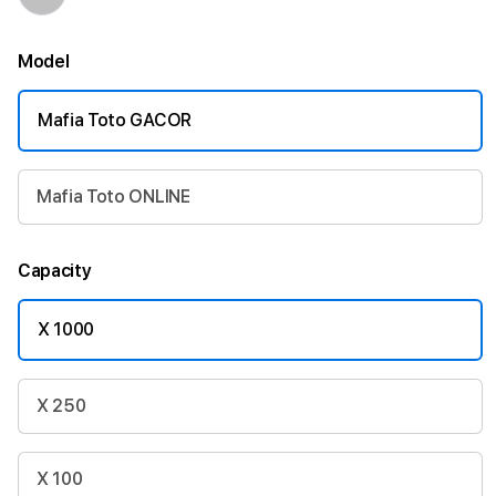
Model
Mafia Toto GACOR
Mafia Toto ONLINE
Capacity
X 1000
X 250
X 100