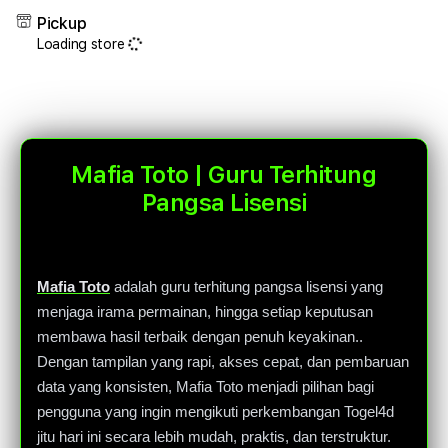
Toto
Toto
Pickup
|
|
Loading store
Guru
Guru
Terhitung
Terhi
Pangsa
Pang
Lisensi
Lisen
Mafia Toto | Guru Terhitung
Pangsa Lisensi
Mafia Toto
adalah guru terhitung pangsa lisensi yang
menjaga irama permainan, hingga setiap keputusan
membawa hasil terbaik dengan penuh keyakinan..
Dengan tampilan yang rapi, akses cepat, dan pembaruan
data yang konsisten, Mafia Toto menjadi pilihan bagi
pengguna yang ingin mengikuti perkembangan Togel4d
jitu hari ini secara lebih mudah, praktis, dan terstruktur.