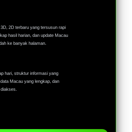
 3D, 2D terbaru yang tersusun rapi
kap hasil harian, dan update Macau
ndah ke banyak halaman.
p hari, struktur informasi yang
 data Macau yang lengkap, dan
 diakses.