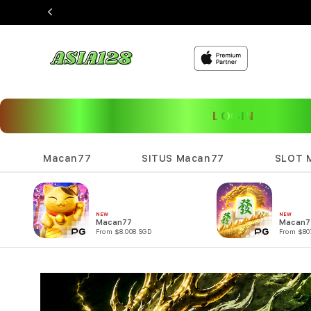
LOGIN
Macan77
SITUS Macan77
SLOT 
NEW
NEW
Macan77
Macan7
From $8.008 SGD
From $80
Skip to
product
information