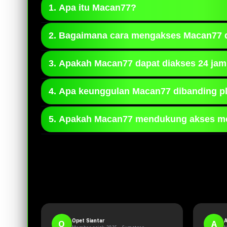
1. Apa itu Macan77?
Macan77 adalah sebuah platform online 
2. Bagaimana cara mengakses Macan77
melalui perangkat desktop maupun mobile
Pengguna dapat mengakses Macan77 mela
3. Apakah Macan77 dapat diakses 24 ja
pengalaman akses menjadi lebih lancar.
Ya, Macan77 dirancang untuk dapat diaks
4. Apa keunggulan Macan77 dibanding pl
tersedia tanpa batasan waktu.
Macan77 menawarkan tampilan yang respo
5. Apakah Macan77 mendukung akses me
pengalaman pengguna yang lebih nyaman.
Ya, Macan77 telah dioptimalkan untuk b
smartphone maupun tablet serta PC.
Opet Siantar
A
O
A