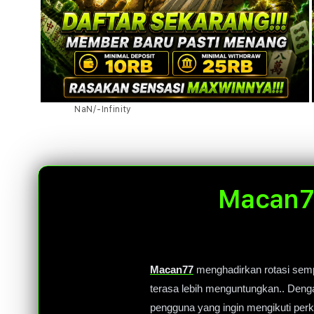
Open
Open
Open
of
NaN
/
-Infinity
media
media
media
4
6
8
in
in
in
modal
modal
modal
Macan77
Macan77
menghadirkan rotasi sempu
terasa lebih menguntungkan.. Denga
pengguna yang ingin mengikuti perkem