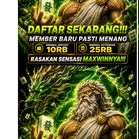
Open
media
2
in
modal