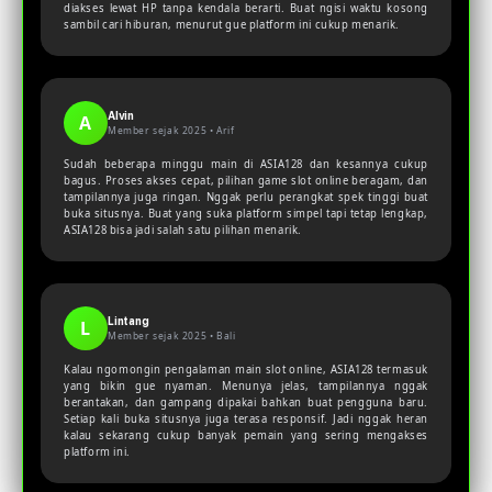
diakses lewat HP tanpa kendala berarti. Buat ngisi waktu kosong
sambil cari hiburan, menurut gue platform ini cukup menarik.
Alvin
A
Member sejak 2025 •
Arif
Sudah beberapa minggu main di ASIA128 dan kesannya cukup
bagus. Proses akses cepat, pilihan game slot online beragam, dan
tampilannya juga ringan. Nggak perlu perangkat spek tinggi buat
buka situsnya. Buat yang suka platform simpel tapi tetap lengkap,
ASIA128 bisa jadi salah satu pilihan menarik.
Lintang
L
Member sejak 2025 •
Bali
Kalau ngomongin pengalaman main slot online, ASIA128 termasuk
yang bikin gue nyaman. Menunya jelas, tampilannya nggak
berantakan, dan gampang dipakai bahkan buat pengguna baru.
Setiap kali buka situsnya juga terasa responsif. Jadi nggak heran
kalau sekarang cukup banyak pemain yang sering mengakses
platform ini.