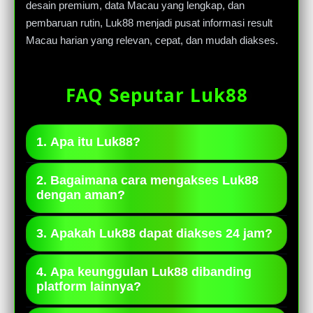
desain premium, data Macau yang lengkap, dan
pembaruan rutin, Luk88 menjadi pusat informasi result
Macau harian yang relevan, cepat, dan mudah diakses.
FAQ Seputar Luk88
1. Apa itu Luk88?
Luk88 adalah sebuah platform online
2. Bagaimana cara mengakses Luk88
yang menyediakan berbagai informasi
dengan aman?
dan layanan digital yang dapat diakses
Pengguna dapat mengakses Luk88
dengan mudah melalui perangkat
3. Apakah Luk88 dapat diakses 24 jam?
melalui domain resmi yang aktif dan
desktop maupun mobile.
Ya, Luk88 dirancang untuk dapat diakses
memastikan koneksi internet yang
4. Apa keunggulan Luk88 dibanding
kapan saja selama 24 jam sehingga
digunakan stabil agar pengalaman akses
platform lainnya?
pengguna dapat memperoleh informasi
menjadi lebih lancar.