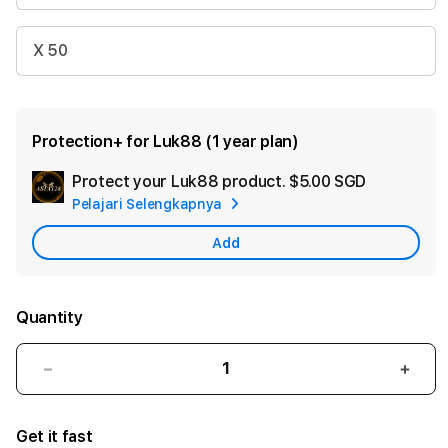
X 50
Protection+ for Luk88 (1 year plan)
Protect your Luk88 product.
$5.00 SGD
Add
Pelajari Selengkapnya
Apple
Care
Add
Quantity
Decrease
Incr
quantity
quant
for
for
Get it fast
Luk88
Luk8