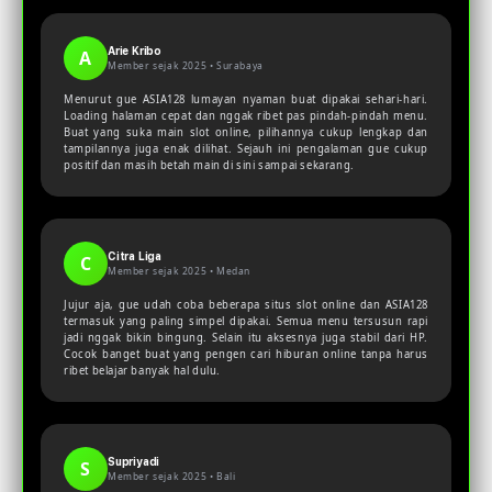
Arie Kribo
A
Member sejak 2025 •
Surabaya
Menurut gue ASIA128 lumayan nyaman buat dipakai sehari-hari.
Loading halaman cepat dan nggak ribet pas pindah-pindah menu.
Buat yang suka main slot online, pilihannya cukup lengkap dan
tampilannya juga enak dilihat. Sejauh ini pengalaman gue cukup
positif dan masih betah main di sini sampai sekarang.
Citra Liga
C
Member sejak 2025 •
Medan
Jujur aja, gue udah coba beberapa situs slot online dan ASIA128
termasuk yang paling simpel dipakai. Semua menu tersusun rapi
jadi nggak bikin bingung. Selain itu aksesnya juga stabil dari HP.
Cocok banget buat yang pengen cari hiburan online tanpa harus
ribet belajar banyak hal dulu.
Supriyadi
S
Member sejak 2025 •
Bali