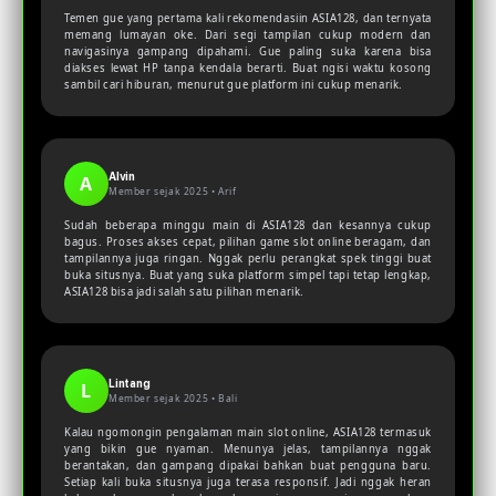
Temen gue yang pertama kali rekomendasiin ASIA128, dan ternyata
memang lumayan oke. Dari segi tampilan cukup modern dan
navigasinya gampang dipahami. Gue paling suka karena bisa
diakses lewat HP tanpa kendala berarti. Buat ngisi waktu kosong
sambil cari hiburan, menurut gue platform ini cukup menarik.
Alvin
A
Member sejak 2025 •
Arif
Sudah beberapa minggu main di ASIA128 dan kesannya cukup
bagus. Proses akses cepat, pilihan game slot online beragam, dan
tampilannya juga ringan. Nggak perlu perangkat spek tinggi buat
buka situsnya. Buat yang suka platform simpel tapi tetap lengkap,
ASIA128 bisa jadi salah satu pilihan menarik.
Lintang
L
Member sejak 2025 •
Bali
Kalau ngomongin pengalaman main slot online, ASIA128 termasuk
yang bikin gue nyaman. Menunya jelas, tampilannya nggak
berantakan, dan gampang dipakai bahkan buat pengguna baru.
Setiap kali buka situsnya juga terasa responsif. Jadi nggak heran