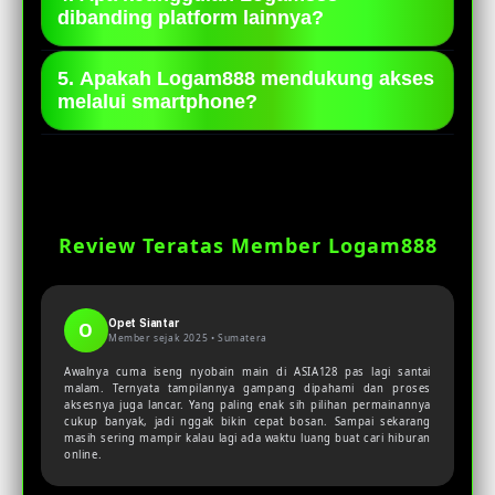
diakses kapan saja selama 24 jam
dibanding platform lainnya?
menjadi lebih lancar.
sehingga pengguna dapat memperoleh
Logam888 menawarkan tampilan yang
informasi dan layanan yang tersedia
5. Apakah Logam888 mendukung akses
responsif, proses akses yang cepat, serta
melalui smartphone?
tanpa batasan waktu.
pembaruan informasi secara berkala
Ya, Logam888 telah dioptimalkan untuk
untuk memberikan pengalaman
berbagai perangkat mobile sehingga
pengguna yang lebih nyaman.
pengguna dapat mengakses platform
dengan mudah melalui smartphone
Review Teratas Member Logam888
maupun tablet serta PC.
Opet Siantar
O
Member sejak 2025 •
Sumatera
Awalnya cuma iseng nyobain main di ASIA128 pas lagi santai
malam. Ternyata tampilannya gampang dipahami dan proses
aksesnya juga lancar. Yang paling enak sih pilihan permainannya
cukup banyak, jadi nggak bikin cepat bosan. Sampai sekarang
masih sering mampir kalau lagi ada waktu luang buat cari hiburan
online.