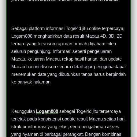
Sebagai platform informasi Togel4d jitu online terpercaya,
Logam888 menghadirkan data result Macau 4D, 3D, 2D
terbaru yang tersusun rapi dan mudah dipahami oleh
seluruh pengunjung. Informasi seperti pengeluaran
Macau, keluaran Macau, rekap hasil harian, dan update
Macau hari ini disusun secara detail agar pengguna dapat
menemukan data yang dibutuhkan tanpa harus berpindah
ke banyak halaman.
Keunggulan
Logam888
sebagai Togel4d jitu terpercaya
terletak pada konsistensi update result Macau setiap hari,
struktur informasi yang jelas, serta pengalaman akses
yang nyaman di berbagai perangkat. Dengan kombinasi