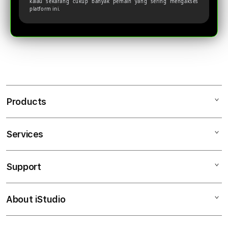
kalau sekarang cukup banyak pemain yang sering mengakses
platform ini.
Products
Services
Logam888
SITUS Logam888
Support
AppleCare+
SLOT Logam888
Corporate
Logam888 ONLINE
About iStudio
My Account
Logam888 ONLINE
Logam888 GACOR
Collection & Delivery
Elush Service Provider