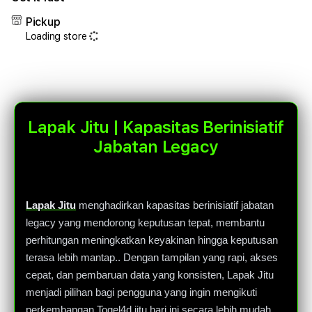
Lapak
Lapa
Jitu
Jitu
Pickup
|
|
Loading store
Kapasitas
Kapa
Berinisiatif
Berini
Jabatan
Jaba
Legacy
Lega
Lapak Jitu | Kapasitas Berinisiatif
Jabatan Legacy
Lapak Jitu
menghadirkan kapasitas berinisiatif jabatan
legacy yang mendorong keputusan tepat, membantu
perhitungan meningkatkan keyakinan hingga keputusan
terasa lebih mantap.. Dengan tampilan yang rapi, akses
cepat, dan pembaruan data yang konsisten, Lapak Jitu
menjadi pilihan bagi pengguna yang ingin mengikuti
perkembangan Togel4d jitu hari ini secara lebih mudah,