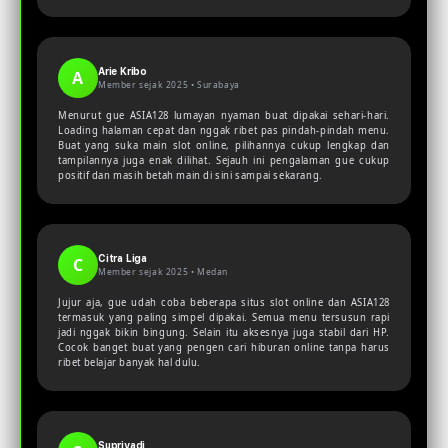
Arie Kribo
A
Member sejak 2025 •
Surabaya
Menurut gue ASIA128 lumayan nyaman buat dipakai sehari-hari.
Loading halaman cepat dan nggak ribet pas pindah-pindah menu.
Buat yang suka main slot online, pilihannya cukup lengkap dan
tampilannya juga enak dilihat. Sejauh ini pengalaman gue cukup
positif dan masih betah main di sini sampai sekarang.
Citra Liga
C
Member sejak 2025 •
Medan
Jujur aja, gue udah coba beberapa situs slot online dan ASIA128
termasuk yang paling simpel dipakai. Semua menu tersusun rapi
jadi nggak bikin bingung. Selain itu aksesnya juga stabil dari HP.
Cocok banget buat yang pengen cari hiburan online tanpa harus
ribet belajar banyak hal dulu.
Supriyadi