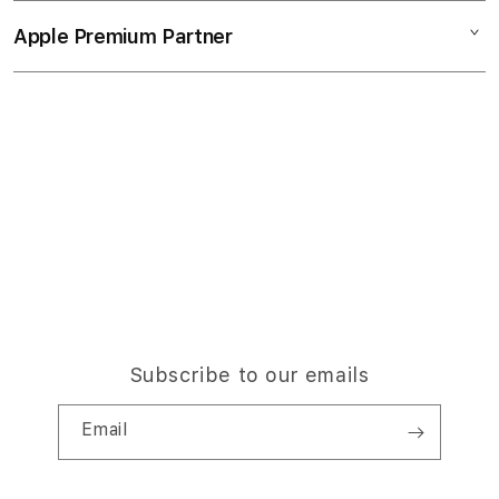
Collection & Delivery
Elush Service Provider
APK Lapak Jitu
Apple Premium Partner
About Us
Returns & Exchanges
Financing Options
Lapak Jitu LOGIN
Find an iStudio near you
Contact Us
Trade-in
Why Shop at iStudio
FAQ
Traveller’s Reservation
Elush Corporate Website
Privacy Policy
Site Terms of Use
Subscribe to our emails
Email