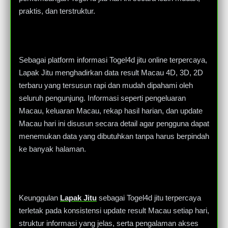
praktis, dan terstruktur.
Sebagai platform informasi Togel4d jitu online terpercaya,
Lapak Jitu menghadirkan data result Macau 4D, 3D, 2D
terbaru yang tersusun rapi dan mudah dipahami oleh
seluruh pengunjung. Informasi seperti pengeluaran
Macau, keluaran Macau, rekap hasil harian, dan update
Macau hari ini disusun secara detail agar pengguna dapat
menemukan data yang dibutuhkan tanpa harus berpindah
ke banyak halaman.
Keunggulan
Lapak Jitu
sebagai Togel4d jitu terpercaya
terletak pada konsistensi update result Macau setiap hari,
struktur informasi yang jelas, serta pengalaman akses