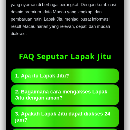
yang nyaman di berbagai perangkat. Dengan kombinasi
desain premium, data Macau yang lengkap, dan
pembaruan rutin, Lapak Jitu menjadi pusat informasi
result Macau harian yang relevan, cepat, dan mudah
diakses.
FAQ Seputar Lapak Jitu
1. Apa itu Lapak Jitu?
Lapak Jitu adalah sebuah platform online
2. Bagaimana cara mengakses Lapak
yang menyediakan berbagai informasi
Jitu dengan aman?
dan layanan digital yang dapat diakses
Pengguna dapat mengakses Lapak Jitu
dengan mudah melalui perangkat
3. Apakah Lapak Jitu dapat diakses 24
melalui domain resmi yang aktif dan
jam?
desktop maupun mobile.
memastikan koneksi internet yang