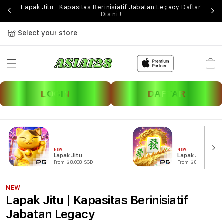
Lapak Jitu | Kapasitas Berinisiatif Jabatan Legacy
Daftar
Disini !
Select your store
Cart
LOGIN
DAFTAR
NEW
NEW
Lapak Jitu
Lapak Jitu ONLI
From $8.008 SGD
From $807.77 SGD
NEW
Lapak Jitu | Kapasitas Berinisiatif
Jabatan Legacy