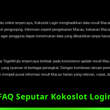
jitu online terpercaya, Kokoslot Login menghadirkan data result Mac
uh pengunjung. Informasi seperti pengeluaran Macau, keluaran Macau
ail agar pengguna dapat menemukan data yang dibutuhkan tanpa haru
 Togel4d jitu terpercaya terletak pada konsistensi update result Maca
s yang nyaman di berbagai perangkat. Dengan kombinasi desain pre
n menjadi pusat informasi result Macau harian yang relevan, cepat, 
FAQ Seputar Kokoslot Logi