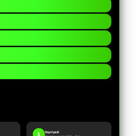
n digital yang dapat diakses dengan mudah
eksi internet yang digunakan stabil agar
a dapat memperoleh informasi dan layanan
mbaruan informasi secara berkala untuk
a dapat mengakses platform dengan mudah
Supriyadi
S