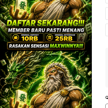
Open
media
3
in
modal
Q