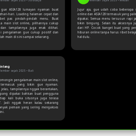
ember sejak 2025 •
Surabaya
Member sejak 2025 •
Medan
 gue ASIA128 lumayan nyaman buat
Jujur aja, gue udah coba beberapa s
sehari-hari. Loading halaman cepat dan
online dan ASIA128 termasuk yang pali
ibet pas pindah-pindah menu. Buat
dipakai. Semua menu tersusun rapi j
a main slot online, pilihannya cukup
bikin bingung. Selain itu aksesnya ju
dan tampilannya juga enak dilihat.
dari HP. Cocok banget buat yang pe
ni pengalaman gue cukup positif dan
hiburan online tanpa harus ribet belaj
tah main di sini sampai sekarang.
hal dulu.
intang
ember sejak 2025 •
Bali
omongin pengalaman main slot online,
 termasuk yang bikin gue nyaman.
jelas, tampilannya nggak berantakan,
pang dipakai bahkan buat pengguna
tiap kali buka situsnya juga terasa
f. Jadi nggak heran kalau sekarang
anyak pemain yang sering mengakses
ini.