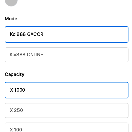
Model
Koi888 GACOR
Koi888 ONLINE
Capacity
X 1000
X 250
X 100