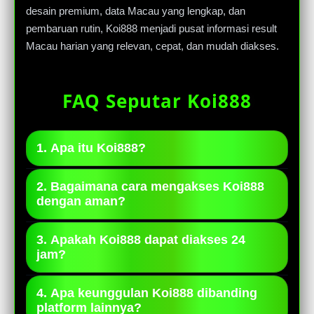
desain premium, data Macau yang lengkap, dan
pembaruan rutin, Koi888 menjadi pusat informasi result
Macau harian yang relevan, cepat, dan mudah diakses.
FAQ Seputar Koi888
1. Apa itu Koi888?
Koi888 adalah sebuah platform online
2. Bagaimana cara mengakses Koi888
yang menyediakan berbagai informasi
dengan aman?
dan layanan digital yang dapat diakses
Pengguna dapat mengakses Koi888
dengan mudah melalui perangkat
3. Apakah Koi888 dapat diakses 24
melalui domain resmi yang aktif dan
jam?
desktop maupun mobile.
memastikan koneksi internet yang
Ya, Koi888 dirancang untuk dapat diakses
digunakan stabil agar pengalaman akses
4. Apa keunggulan Koi888 dibanding
kapan saja selama 24 jam sehingga
platform lainnya?
menjadi lebih lancar.