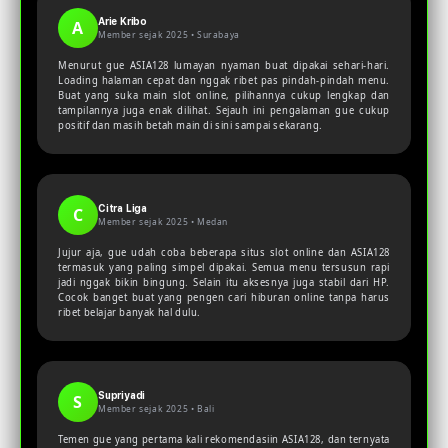
Arie Kribo
A
Member sejak 2025 •
Surabaya
Menurut gue ASIA128 lumayan nyaman buat dipakai sehari-hari.
Loading halaman cepat dan nggak ribet pas pindah-pindah menu.
Buat yang suka main slot online, pilihannya cukup lengkap dan
tampilannya juga enak dilihat. Sejauh ini pengalaman gue cukup
positif dan masih betah main di sini sampai sekarang.
Citra Liga
C
Member sejak 2025 •
Medan
Jujur aja, gue udah coba beberapa situs slot online dan ASIA128
termasuk yang paling simpel dipakai. Semua menu tersusun rapi
jadi nggak bikin bingung. Selain itu aksesnya juga stabil dari HP.
Cocok banget buat yang pengen cari hiburan online tanpa harus
ribet belajar banyak hal dulu.
Supriyadi
S
Member sejak 2025 •
Bali
Temen gue yang pertama kali rekomendasiin ASIA128, dan ternyata