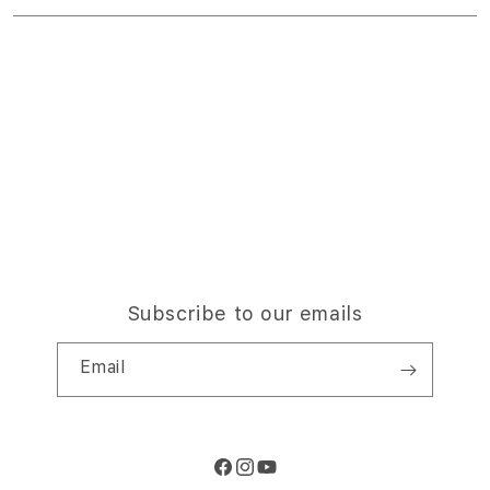
Financing Options
Koi888 LOGIN
Find an iStudio near you
Contact Us
Trade-in
Why Shop at iStudio
FAQ
Traveller’s Reservation
Elush Corporate Website
Privacy Policy
Site Terms of Use
Subscribe to our emails
Email
Facebook
Instagram
YouTube