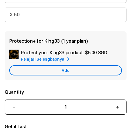
X 50
Protection+ for King33 (1 year plan)
Protect your King33 product.
$5.00 SGD
Add
Pelajari Selengkapnya
Apple
Care
Add
Quantity
Decrease
Incr
quantity
quant
for
for
Get it fast
King33
King