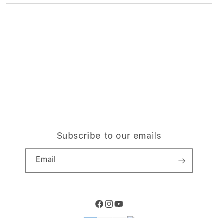
King33 LOGIN
Find an iStudio near you
Contact Us
Trade-in
Why Shop at iStudio
FAQ
Traveller’s Reservation
Elush Corporate Website
Privacy Policy
Site Terms of Use
Subscribe to our emails
Email
Facebook
Instagram
YouTube
Payment