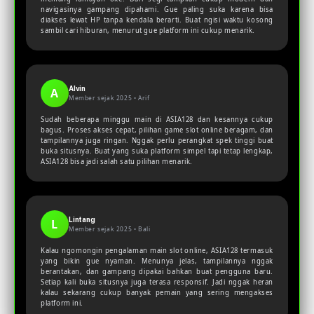
navigasinya gampang dipahami. Gue paling suka karena bisa
diakses lewat HP tanpa kendala berarti. Buat ngisi waktu kosong
sambil cari hiburan, menurut gue platform ini cukup menarik.
Alvin
A
Member sejak 2025 •
Arif
Sudah beberapa minggu main di ASIA128 dan kesannya cukup
bagus. Proses akses cepat, pilihan game slot online beragam, dan
tampilannya juga ringan. Nggak perlu perangkat spek tinggi buat
buka situsnya. Buat yang suka platform simpel tapi tetap lengkap,
ASIA128 bisa jadi salah satu pilihan menarik.
Lintang
L
Member sejak 2025 •
Bali
Kalau ngomongin pengalaman main slot online, ASIA128 termasuk
yang bikin gue nyaman. Menunya jelas, tampilannya nggak
berantakan, dan gampang dipakai bahkan buat pengguna baru.
Setiap kali buka situsnya juga terasa responsif. Jadi nggak heran
kalau sekarang cukup banyak pemain yang sering mengakses
platform ini.