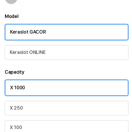
Model
Keraslot GACOR
Keraslot ONLINE
Capacity
X 1000
X 250
X 100