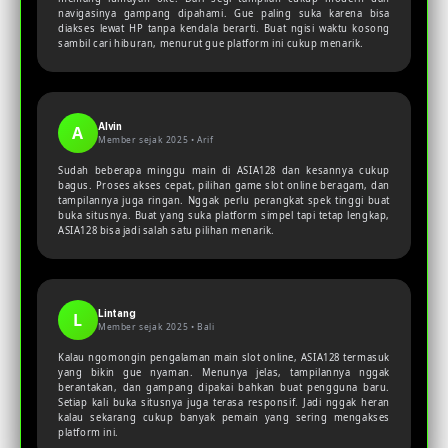
navigasinya gampang dipahami. Gue paling suka karena bisa
diakses lewat HP tanpa kendala berarti. Buat ngisi waktu kosong
sambil cari hiburan, menurut gue platform ini cukup menarik.
Alvin
A
Member sejak 2025 •
Arif
Sudah beberapa minggu main di ASIA128 dan kesannya cukup
bagus. Proses akses cepat, pilihan game slot online beragam, dan
tampilannya juga ringan. Nggak perlu perangkat spek tinggi buat
buka situsnya. Buat yang suka platform simpel tapi tetap lengkap,
ASIA128 bisa jadi salah satu pilihan menarik.
Lintang
L
Member sejak 2025 •
Bali
Kalau ngomongin pengalaman main slot online, ASIA128 termasuk
yang bikin gue nyaman. Menunya jelas, tampilannya nggak
berantakan, dan gampang dipakai bahkan buat pengguna baru.
Setiap kali buka situsnya juga terasa responsif. Jadi nggak heran
kalau sekarang cukup banyak pemain yang sering mengakses
platform ini.