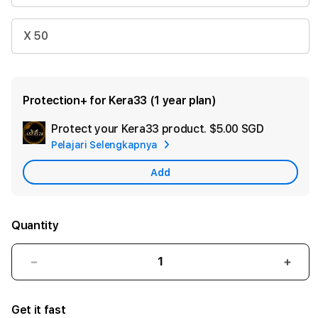
X 50
Protection+ for Kera33 (1 year plan)
Protect your Kera33 product.
$5.00 SGD
Add
Pelajari Selengkapnya
Apple
Care
Add
Quantity
Decrease
Incr
quantity
quant
for
for
Get it fast
Kera33
Kera