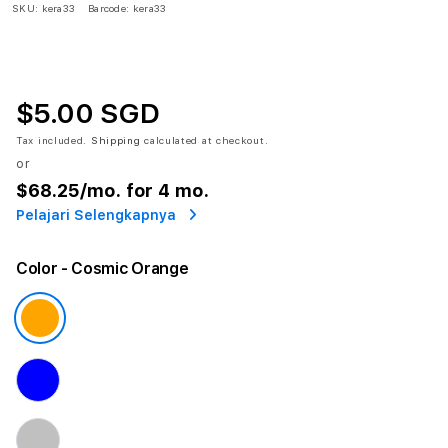
SKU:
kera33
Barcode:
kera33
$5.00 SGD
Tax included.
Shipping
calculated at checkout.
or
$68.25
/mo. for 4 mo.
Pelajari Selengkapnya
Color
- Cosmic Orange