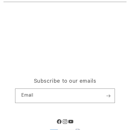
Kera33 LOGIN
Find an iStudio near you
Contact Us
Trade-in
Why Shop at iStudio
FAQ
Traveller’s Reservation
Elush Corporate Website
Privacy Policy
Site Terms of Use
Subscribe to our emails
Email
Facebook
Instagram
YouTube
Payment