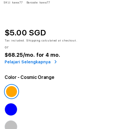
SKU:
kawa77
Barcode:
kawa77
$5.00 SGD
Tax included.
Shipping
calculated at checkout.
or
$68.25
/mo. for 4 mo.
Pelajari Selengkapnya
Color
- Cosmic Orange