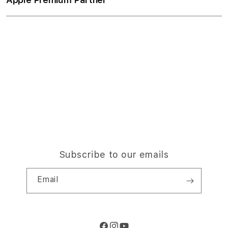
About Us
Returns & Exchanges
Financing Options
Juara Bet LOGIN
Find an iStudio near you
Contact Us
Trade-in
Why Shop at iStudio
FAQ
Traveller’s Reservation
Elush Corporate Website
Privacy Policy
Site Terms of Use
Subscribe to our emails
Email