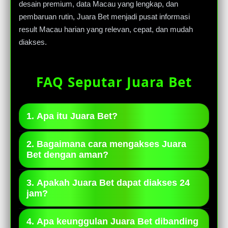
desain premium, data Macau yang lengkap, dan
pembaruan rutin, Juara Bet menjadi pusat informasi
result Macau harian yang relevan, cepat, dan mudah
diakses.
FAQ Seputar Juara Bet
1. Apa itu Juara Bet?
Juara Bet adalah sebuah platform online
2. Bagaimana cara mengakses Juara
yang menyediakan berbagai informasi
Bet dengan aman?
dan layanan digital yang dapat diakses
Pengguna dapat mengakses Juara Bet
dengan mudah melalui perangkat
3. Apakah Juara Bet dapat diakses 24
melalui domain resmi yang aktif dan
jam?
desktop maupun mobile.
memastikan koneksi internet yang
Ya, Juara Bet dirancang untuk dapat
digunakan stabil agar pengalaman akses
4. Apa keunggulan Juara Bet dibanding