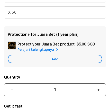
X 50
Protection+ for Juara Bet (1 year plan)
Protect your Juara Bet product.
$5.00 SGD
Add
Pelajari Selengkapnya
Apple
Care
Add
Quantity
Decrease
Incr
quantity
quant
for
for
Get it fast
Juara
Juar