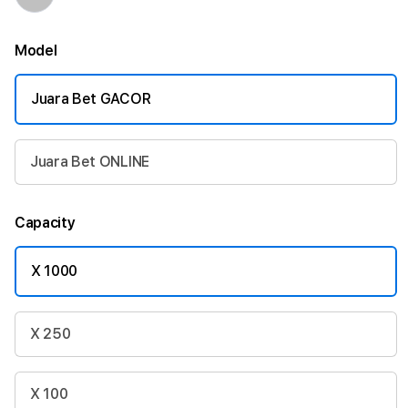
Model
Juara Bet GACOR
Juara Bet ONLINE
Capacity
X 1000
X 250
X 100