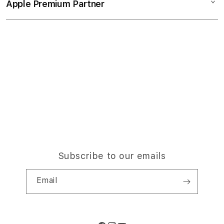
APK Juara 77
Apple Premium Partner
About Us
Returns & Exchanges
Financing Options
Juara 77 LOGIN
Find an iStudio near you
Contact Us
Trade-in
Why Shop at iStudio
FAQ
Traveller’s Reservation
Elush Corporate Website
Privacy Policy
Site Terms of Use
Subscribe to our emails
Email