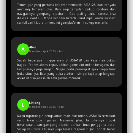
Temen gue yang pertama kali rekomendasiin ASIA128, dan ternyata
memang lumayan oke. Dari segi tampilan cukup modern dan
navigasinya gampang dipahami. Gue paling suka karena bisa
diakses lewat HP tanpa kendala berarti. Buat ngisi waktu kosong
sambil cari hiburan, menurut gue platform ini cukup menarik.
Alvin
A
Member sejak 2025 •
Arif
Sudah beberapa minggu main di ASIA128 dan kesannya cukup
bagus. Proses akses cepat, pilihan game slot online beragam, dan
tampilannya juga ringan. Nggak perlu perangkat spek tinggi buat
buka situsnya. Buat yang suka platform simpel tapi tetap lengkap,
ASIA128 bisa jadi salah satu pilihan menarik.
Lintang
L
Member sejak 2025 •
Bali
Kalau ngomongin pengalaman main slot online, ASIA128 termasuk
yang bikin gue nyaman. Menunya jelas, tampilannya nggak
berantakan, dan gampang dipakai bahkan buat pengguna baru.
Setiap kali buka situsnya juga terasa responsif. Jadi nggak heran