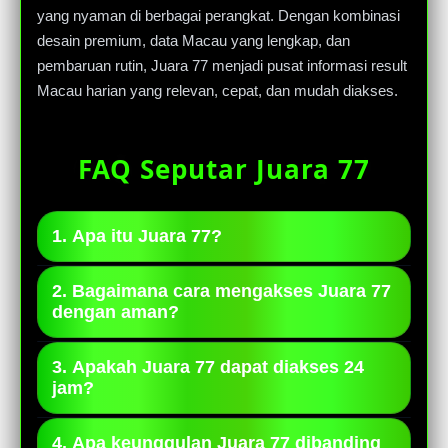
yang nyaman di berbagai perangkat. Dengan kombinasi
desain premium, data Macau yang lengkap, dan
pembaruan rutin, Juara 77 menjadi pusat informasi result
Macau harian yang relevan, cepat, dan mudah diakses.
FAQ Seputar Juara 77
1. Apa itu Juara 77?
Juara 77 adalah sebuah platform online
2. Bagaimana cara mengakses Juara 77
yang menyediakan berbagai informasi
dengan aman?
dan layanan digital yang dapat diakses
Pengguna dapat mengakses Juara 77
dengan mudah melalui perangkat
3. Apakah Juara 77 dapat diakses 24
melalui domain resmi yang aktif dan
jam?
desktop maupun mobile.
memastikan koneksi internet yang
Ya, Juara 77 dirancang untuk dapat
digunakan stabil agar pengalaman akses
4. Apa keunggulan Juara 77 dibanding