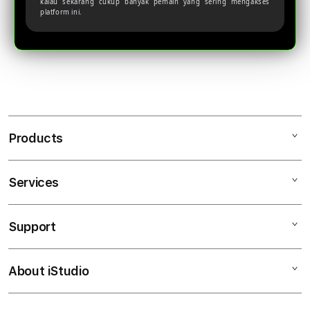
kalau sekarang cukup banyak pemain yang sering mengakses
platform ini.
Products
Services
Juara 77
SITUS Juara 77
Support
AppleCare+
SLOT Juara 77
Corporate
Juara 77 ONLINE
About iStudio
My Account
Juara 77 ONLINE
Juara 77 GACOR
Collection & Delivery
Elush Service Provider