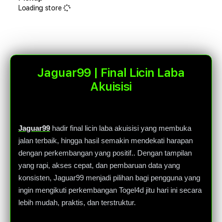
Final
Final
Loading store
Licin
Licin
Laba
Laba
Akuisisi
Akuis
Jaguar99 | Final Licin Laba
Akuisisi
Jaguar99
hadir final licin laba akuisisi yang membuka
jalan terbaik, hingga hasil semakin mendekati harapan
dengan perkembangan yang positif.. Dengan tampilan
yang rapi, akses cepat, dan pembaruan data yang
konsisten, Jaguar99 menjadi pilihan bagi pengguna yang
ingin mengikuti perkembangan Togel4d jitu hari ini secara
lebih mudah, praktis, dan terstruktur.