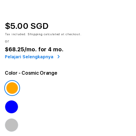
$5.00 SGD
Tax included.
Shipping
calculated at checkout.
or
$68.25
/mo. for 4 mo.
Pelajari Selengkapnya
Color
- Cosmic Orange