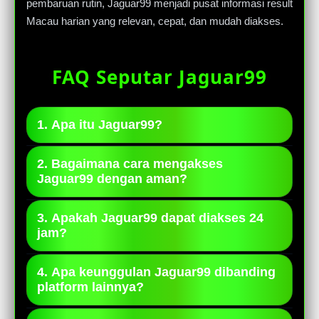
pembaruan rutin, Jaguar99 menjadi pusat informasi result
Macau harian yang relevan, cepat, dan mudah diakses.
FAQ Seputar Jaguar99
1. Apa itu Jaguar99?
Jaguar99 adalah sebuah platform online
2. Bagaimana cara mengakses
yang menyediakan berbagai informasi
Jaguar99 dengan aman?
dan layanan digital yang dapat diakses
Pengguna dapat mengakses Jaguar99
dengan mudah melalui perangkat
3. Apakah Jaguar99 dapat diakses 24
melalui domain resmi yang aktif dan
jam?
desktop maupun mobile.
memastikan koneksi internet yang
Ya, Jaguar99 dirancang untuk dapat
digunakan stabil agar pengalaman akses
4. Apa keunggulan Jaguar99 dibanding
diakses kapan saja selama 24 jam
platform lainnya?
menjadi lebih lancar.
sehingga pengguna dapat memperoleh
Jaguar99 menawarkan tampilan yang