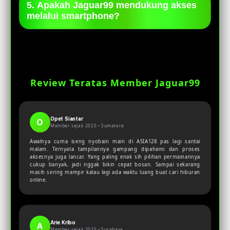
informasi dan layanan yang tersedia
5. Apakah Jaguar99 mendukung akses
responsif, proses akses yang cepat, serta
melalui smartphone?
tanpa batasan waktu.
pembaruan informasi secara berkala
Ya, Jaguar99 telah dioptimalkan untuk
untuk memberikan pengalaman
berbagai perangkat mobile sehingga
pengguna yang lebih nyaman.
pengguna dapat mengakses platform
dengan mudah melalui smartphone
Review Teratas Member Jaguar99
maupun tablet serta PC.
Opet Siantar
O
Member sejak 2025 •
Sumatera
Awalnya cuma iseng nyobain main di ASIA128 pas lagi santai
malam. Ternyata tampilannya gampang dipahami dan proses
aksesnya juga lancar. Yang paling enak sih pilihan permainannya
cukup banyak, jadi nggak bikin cepat bosan. Sampai sekarang
masih sering mampir kalau lagi ada waktu luang buat cari hiburan
online.
Arie Kribo
A
Member sejak 2025 •
Surabaya